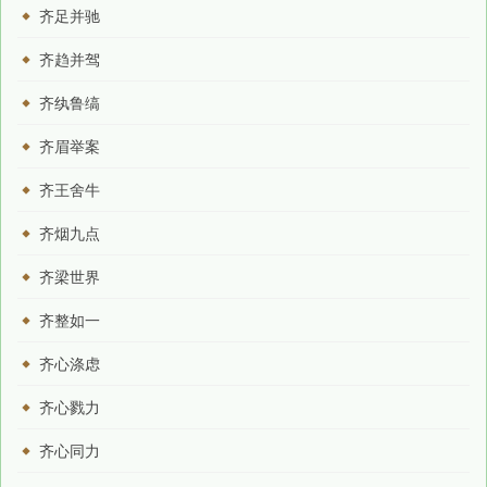
齐足并驰
齐趋并驾
齐纨鲁缟
齐眉举案
齐王舍牛
齐烟九点
齐梁世界
齐整如一
齐心涤虑
齐心戮力
齐心同力