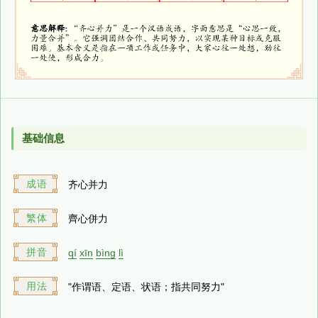
基础信息
成语
齐心并力
繁体
齊心併力
拼音
qí
xīn
bìng
lì
用法
"作谓语、定语、状语；指共同努力"