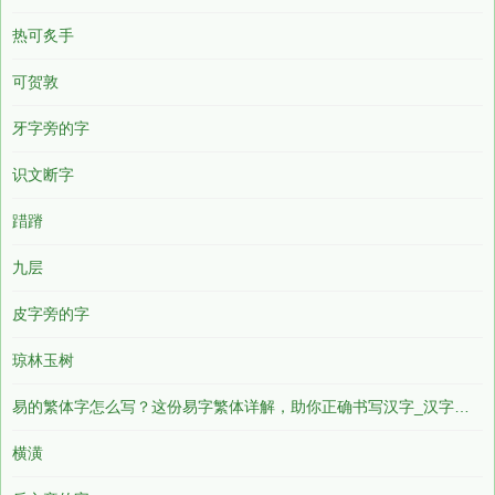
热可炙手
可贺敦
牙字旁的字
识文断字
踖蹐
九层
皮字旁的字
琼林玉树
易的繁体字怎么写？这份易字繁体详解，助你正确书写汉字_汉字繁体学习
横潢