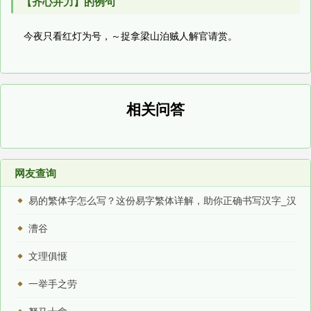
【齐心并力】的例句
今夜只看红灯为号，～捉拿梁山泊贼人解官请赏。
相关问答
网友查询
易的繁体字怎么写？这份易字繁体详解，助你正确书写汉字_汉
字繁体学习
漕谷
文理俱惬
一举手之劳