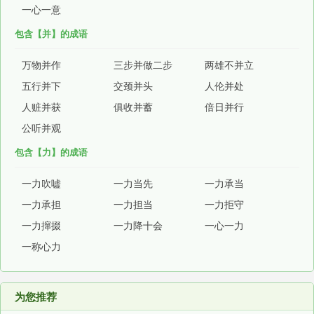
一心一意
包含【并】的成语
万物并作
三步并做二步
两雄不并立
五行并下
交颈并头
人伦并处
人赃并获
俱收并蓄
倍日并行
公听并观
包含【力】的成语
一力吹嘘
一力当先
一力承当
一力承担
一力担当
一力拒守
一力撺掇
一力降十会
一心一力
一称心力
为您推荐