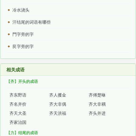
冷水浇头
汗结尾的词语有哪些
門字旁的字
艮字旁的字
相关成语
【齐】开头的成语
齐东野语
齐人攫金
齐傅楚咻
齐名并价
齐大非偶
齐大非耦
齐天大圣
齐天洪福
齐头并进
齐家治国
【力】结尾的成语