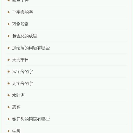
驽马十舍
乛字旁的字
万物殷富
包含总的成语
加结尾的词语有哪些
天无宁日
示字旁的字
兀字旁的字
水陆斋
恶客
签开头的词语有哪些
学阀