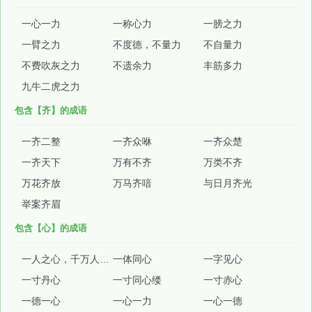
一心一力
一称心力
一膀之力
一臂之力
不度德，不量力
不自量力
不费吹灰之力
不遗余力
丰筋多力
九牛二虎之力
包含【齐】的成语
一齐二整
一齐众咻
一齐众楚
一齐天下
万有不齐
万类不齐
万花齐放
万马齐喑
与日月齐光
举案齐眉
包含【心】的成语
一人之心，千万人之心也
一体同心
一字见心
一寸丹心
一寸同心缕
一寸赤心
一德一心
一心一力
一心一德