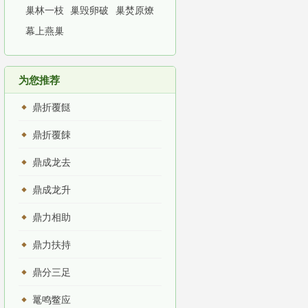
巢林一枝
巢毁卵破
巢焚原燎
幕上燕巢
为您推荐
鼎折覆餸
鼎折覆餗
鼎成龙去
鼎成龙升
鼎力相助
鼎力扶持
鼎分三足
鼍鸣鳖应