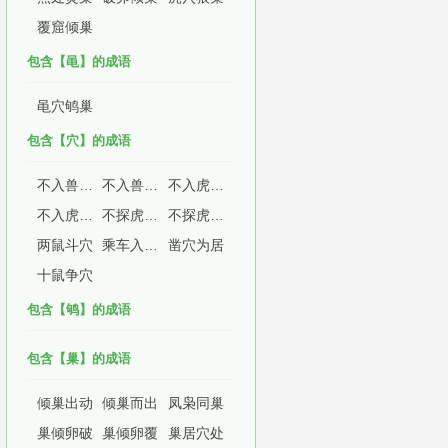
覆窟倾巢
包含【黾】的成语
黾穴鸲巢
包含【穴】的成语
不入兽穴，不得兽子
不入兽穴，安得兽子
不入虎穴，不得虎子
不入虎穴，焉得虎子
不探虎穴，不得虎子
不探虎穴，安得虎子
两鼠斗穴
乘车入鼠穴
凿穴为居
十鼠争穴
包含【鸲】的成语
包含【巢】的成语
倾巢出动
倾巢而出
凤枭同巢
巢倾卵破
巢倾卵覆
巢居穴处