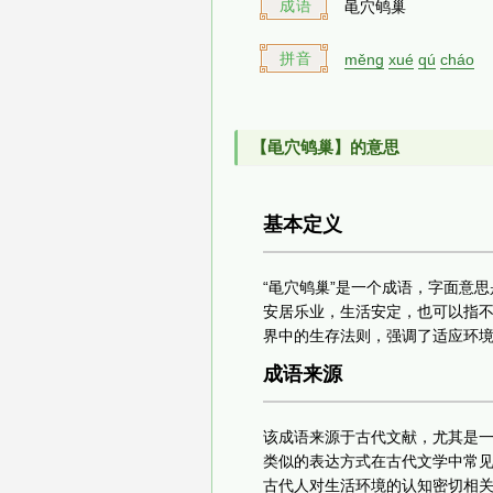
成语
黾穴鸲巢
拼音
měng
xué
qú
cháo
【黾穴鸲巢】的意思
基本定义
“黾穴鸲巢”是一个成语，字面意
安居乐业，生活安定，也可以指
界中的生存法则，强调了适应环
成语来源
该成语来源于古代文献，尤其是一
类似的表达方式在古代文学中常
古代人对生活环境的认知密切相