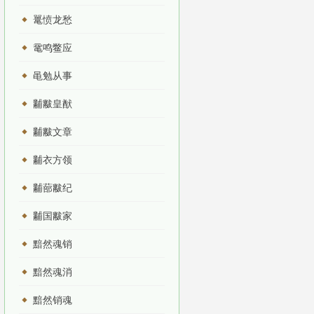
鼍愤龙愁
鼋鸣鳖应
黾勉从事
黼黻皇猷
黼黻文章
黼衣方领
黼蔀黻纪
黼国黻家
黯然魂销
黯然魂消
黯然销魂