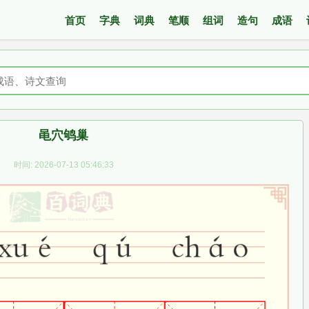
首页
字典
词典
笔顺
组词
造句
成语
黾穴鸲巢
时间: 2026-07-13 05:46:33