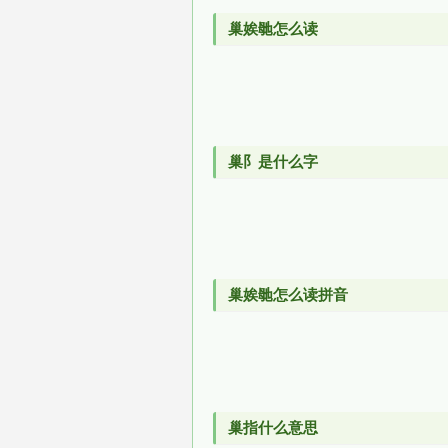
巢娭毑怎么读
巢阝是什么字
巢娭毑怎么读拼音
巢指什么意思