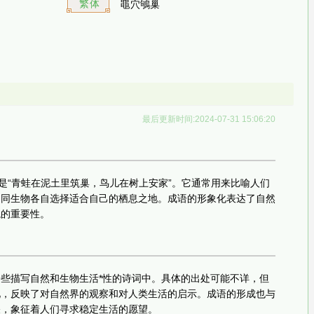
繁体
黽穴鴝巢
最后更新时间:2024-07-31 15:06:20
思是“青蛙在泥土里筑巢，鸟儿在树上安家”。它通常用来比喻人们
不同生物各自选择适合自己的栖息之地。成语的形象化表达了自然
境的重要性。
些描写自然和生物生活*性的诗词中。具体的出处可能不详，但
见，反映了对自然界的观察和对人类生活的启示。成语的形成也与
关，象征着人们寻求稳定生活的愿望。