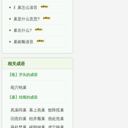
纟巢怎么读音
巢是什么意思?
巢念什么?
巢娭毑读音
相关成语
【黾】开头的成语
黾穴鸲巢
【巢】结尾的成语
凤枭同巢
幕上燕巢
散阵投巢
旧燕归巢
枯井颓巢
燕处危巢
燕处焚巢
破卵倾巢
虎穴狼巢