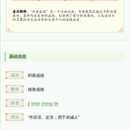
基础信息
成语
积善成德
繁体
積善成德
拼音
jī
shàn
chéng
dé
用法
"作宾语、定语；用于劝诫人"