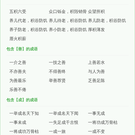
五积六受
众口铄金，积毁销骨
众望所积
养儿代老，积谷防饥
养儿待老，积谷防饥
养儿防老，积谷防饥
养子防老，积谷防饥
养小防老，积谷防饥
厚积薄发
厝火积薪
包含【善】的成语
一介之善
一技之善
上善若水
不亦善夫
不得善终
与人为善
为善最乐
举善荐贤
乏善足陈
乐善不倦
包含【成】的成语
一举成名天下知
一举成名天下闻
一事无成
一事未成
一失足成千古恨
一将功成万骨枯
一将成功万骨枯
一成一旅
一成不变