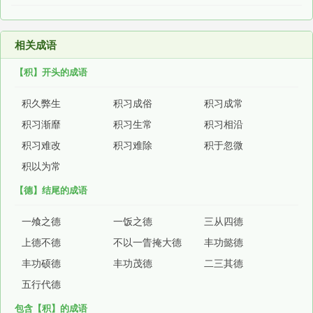
相关成语
【积】开头的成语
积久弊生
积习成俗
积习成常
积习渐靡
积习生常
积习相沿
积习难改
积习难除
积于忽微
积以为常
【德】结尾的成语
一飧之德
一饭之德
三从四德
上德不德
不以一眚掩大德
丰功懿德
丰功硕德
丰功茂德
二三其德
五行代德
包含【积】的成语