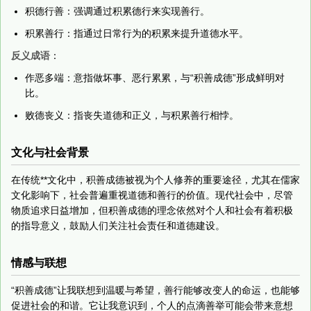
积德行善：强调通过积累德行来实现善行。
积累善行：指通过日常行为的积累来提升道德水平。
反义成语
：
作恶多端：意指做坏事、恶行累累，与“积善成德”形成鲜明对
比。
败德丧义：指丧失道德和正义，与积累善行相悖。
文化与社会背景
在传统**文化中，积善成德被视为个人修养的重要途径，尤其在儒家
文化影响下，社会普遍重视道德和善行的价值。现代社会中，尽管
物质追求日益增加，但积善成德的理念依然对个人和社会有着积极
的指导意义，鼓励人们关注社会责任和道德建设。
情感与联想
“积善成德”让我联想到温暖与希望，善行能够改变人的命运，也能够
促进社会的和谐。它让我意识到，个人的点滴善举可能会带来意想