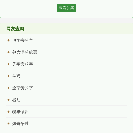
查看答案
网友查询
贝字旁的字
包含濡的成语
毋字旁的字
斗巧
金字旁的字
嚣动
覆巢倾卵
炫奇争胜