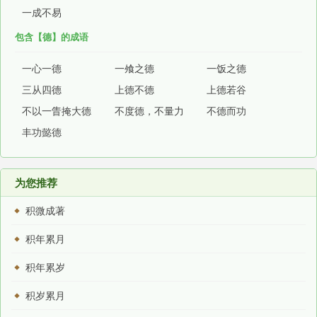
一成不易
包含【德】的成语
一心一德
一飧之德
一饭之德
三从四德
上德不德
上德若谷
不以一眚掩大德
不度德，不量力
不德而功
丰功懿德
为您推荐
积微成著
积年累月
积年累岁
积岁累月