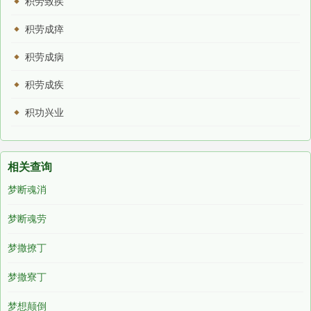
积劳致疾
积劳成瘁
积劳成病
积劳成疾
积功兴业
相关查询
梦断魂消
梦断魂劳
梦撒撩丁
梦撒寮丁
梦想颠倒