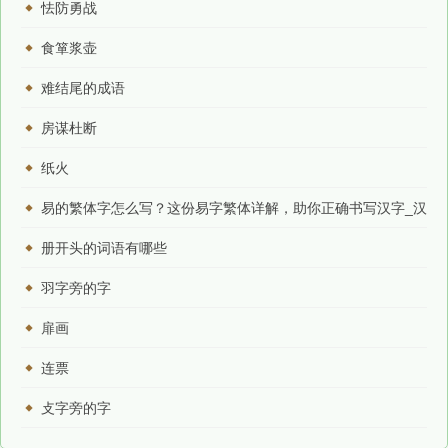
怯防勇战
食箪浆壶
难结尾的成语
房谋杜断
纸火
易的繁体字怎么写？这份易字繁体详解，助你正确书写汉字_汉
字繁体学习
册开头的词语有哪些
羽字旁的字
扉画
连票
攴字旁的字