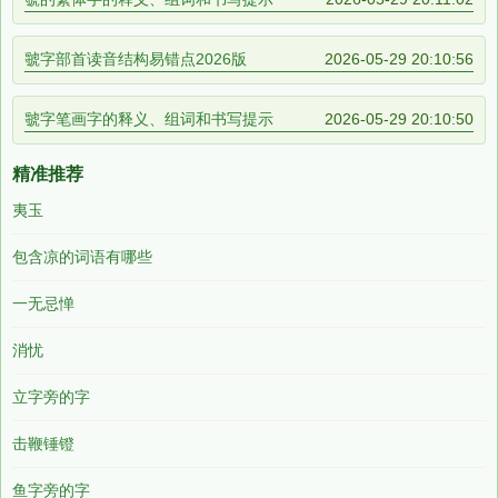
虢字部首读音结构易错点2026版
2026-05-29 20:10:56
虢字笔画字的释义、组词和书写提示
2026-05-29 20:10:50
精准推荐
夷玉
包含凉的词语有哪些
一无忌惮
消忧
立字旁的字
击鞭锤镫
鱼字旁的字