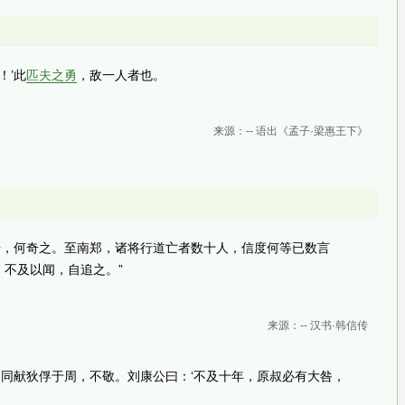
！’此
匹夫之勇
，敌一人者也。
来源：-- 语出《孟子·梁惠王下》
语，何奇之。至南郑，诸将行道亡者数十人，信度何等已数言
不及以闻，自追之。”
来源：-- 汉书·韩信传
赵同献狄俘于周，不敬。刘康公曰：‘不及十年，原叔必有大咎，