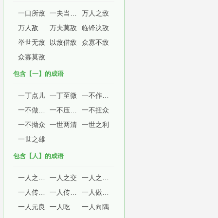
一口所敌
一夫当关，万夫莫敌
万人之敌
万人敌
万夫莫敌
临锋决敌
举世无敌
以敌借敌
众寡不敌
众寡莫敌
包含【一】的成语
一丁点儿
一丁至微
一不作，二不休
一不做，二不休
一不压众，百不随一
一不扭众
一不拗众
一世两清
一世之利
一世之雄
包含【人】的成语
一人之下，万人之上
一人之交
一人之心，千万人之心也
一人传十，十人传百
一人传虚，万人传实
一人做事一人当
一人元良
一人吃斋，十人念佛
一人向隅