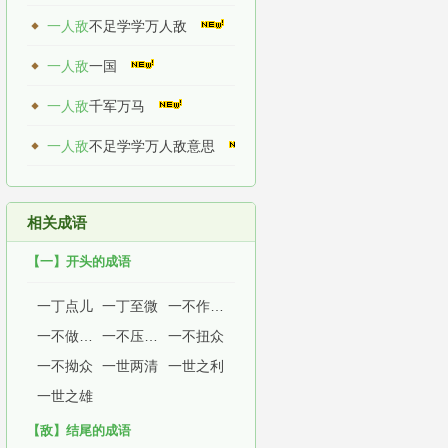
一人敌
不足学学万人敌
一人敌
一国
一人敌
千军万马
一人敌
不足学学万人敌意思
相关成语
【一】开头的成语
一丁点儿
一丁至微
一不作，二不休
一不做，二不休
一不压众，百不随一
一不扭众
一不拗众
一世两清
一世之利
一世之雄
【敌】结尾的成语