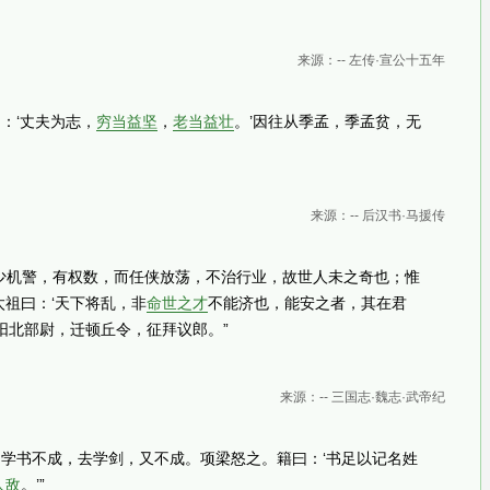
来源：-- 左传·宣公十五年
：‘丈夫为志，
穷当益坚
，
老当益壮
。’因往从季孟，季孟贫，无
来源：-- 后汉书·马援传
祖少机警，有权数，而任侠放荡，不治行业，故世人未之奇也；惟
祖曰：‘天下将乱，非
命世之才
不能济也，能安之者，其在君
阳北部尉，迁顿丘令，征拜议郎。”
来源：-- 三国志·魏志·武帝纪
，学书不成，去学剑，又不成。项梁怒之。籍曰：‘书足以记名姓
人敌
。’”