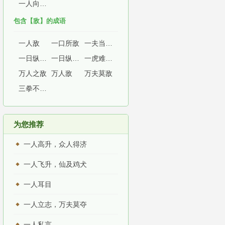
一人向隅，一堂不欢
包含【敌】的成语
一人敌
一口所敌
一夫当关，万夫莫敌
一日纵敌，万世之患
一日纵敌，数世之患
一虎难敌众犬
万人之敌
万人敌
万夫莫敌
三拳不敌四手
为您推荐
一人高升，众人得济
一人飞升，仙及鸡犬
一人耳目
一人立志，万夫莫夺
一人私言