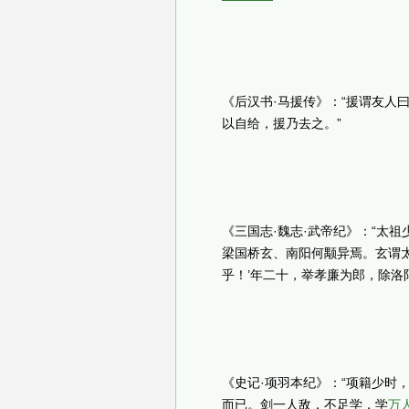
《后汉书·马援传》：“援谓友人曰
以自给，援乃去之。”
《三国志·魏志·武帝纪》：“太
梁国桥玄、南阳何颙异焉。玄谓太
乎！’年二十，举孝廉为郎，除洛
《史记·项羽本纪》：“项籍少时
而已。剑一人敌，不足学，学
万