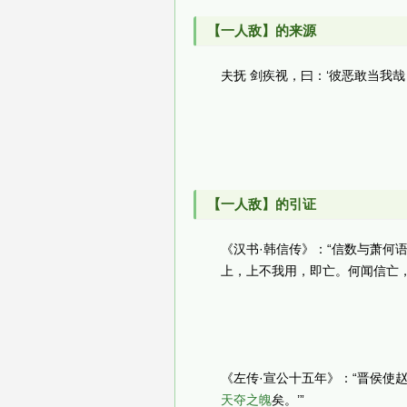
【一人敌】的来源
夫抚 剑疾视，曰：‘彼恶敢当我哉
【一人敌】的引证
《汉书·韩信传》：“信数与萧何
上，上不我用，即亡。何闻信亡，
《左传·宣公十五年》：“晋侯使
天夺之魄
矣。’”