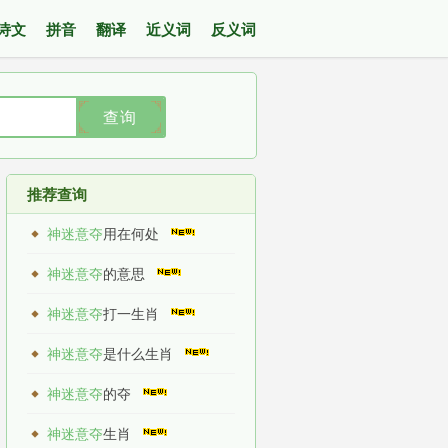
诗文
拼音
翻译
近义词
反义词
查询
推荐查询
神迷意夺
用在何处
神迷意夺
的意思
神迷意夺
打一生肖
神迷意夺
是什么生肖
神迷意夺
的夺
神迷意夺
生肖