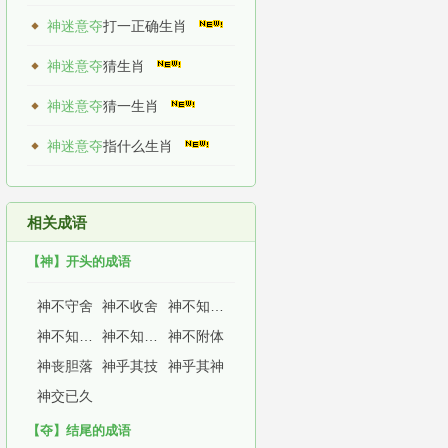
神迷意夺
打一正确生肖
神迷意夺
猜生肖
神迷意夺
猜一生肖
神迷意夺
指什么生肖
相关成语
【神】开头的成语
神不守舍
神不收舍
神不知鬼不晓
神不知鬼不觉
神不知，鬼不觉
神不附体
神丧胆落
神乎其技
神乎其神
神交已久
【夺】结尾的成语