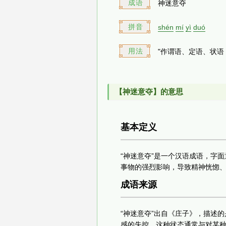
成语
神迷意夺
拼音
shén
mí
yì
duó
用法
"作谓语、定语、状语
【神迷意夺】的意思
基本定义
“神迷意夺”是一个汉语成语，字
事物的强烈影响，导致精神恍惚
成语来源
“神迷意夺”出自《庄子》，描述
感的失控。这种状态通常与对某