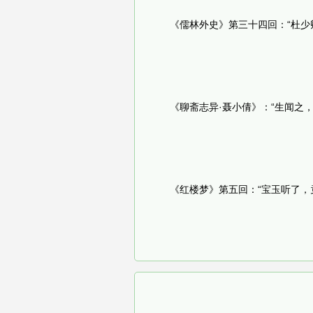
《儒林外史》第三十四回：“杜少
《聊斋志异·聂小倩》：“生闻之
《红楼梦》第五回：“宝玉听了，