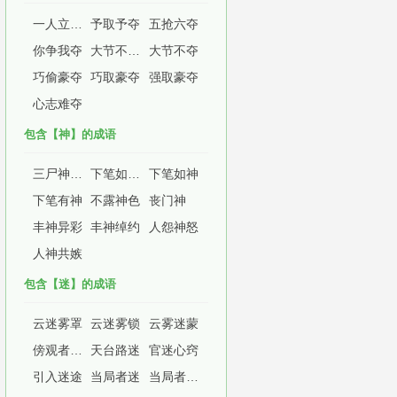
一人立志，万夫莫夺
予取予夺
五抢六夺
你争我夺
大节不可夺
大节不夺
巧偷豪夺
巧取豪夺
强取豪夺
心志难夺
包含【神】的成语
三尸神暴跳，七窍内生烟
下笔如有神
下笔如神
下笔有神
不露神色
丧门神
丰神异彩
丰神绰约
人怨神怒
人神共嫉
包含【迷】的成语
云迷雾罩
云迷雾锁
云雾迷蒙
傍观者审，当局者迷
天台路迷
官迷心窍
引入迷途
当局者迷
当局者迷，旁观者清