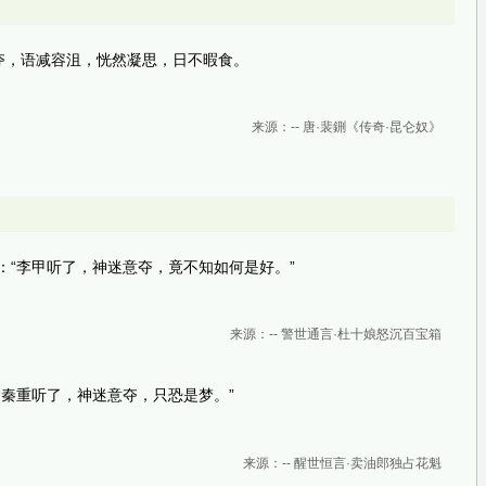
夺，语减容沮，恍然凝思，日不暇食。
来源：-- 唐·裴鉶《传奇·昆仑奴》
：“李甲听了，神迷意夺，竟不知如何是好。”
来源：-- 警世通言·杜十娘怒沉百宝箱
“秦重听了，神迷意夺，只恐是梦。”
来源：-- 醒世恒言·卖油郎独占花魁