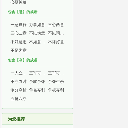
心荡神迷
包含【意】的成语
一意孤行
万事如意
三心两意
三心二意
不以为意
不以词害意
不好意思
不如意事常八九
不怀好意
不足为意
包含【夺】的成语
一人立志，万夫莫夺
三军可夺帅，匹夫不可夺志
三军可夺气，将军可夺心
不夺农时
予取予夺
予夺生杀
争分夺秒
争名夺利
争权夺利
五抢六夺
为您推荐