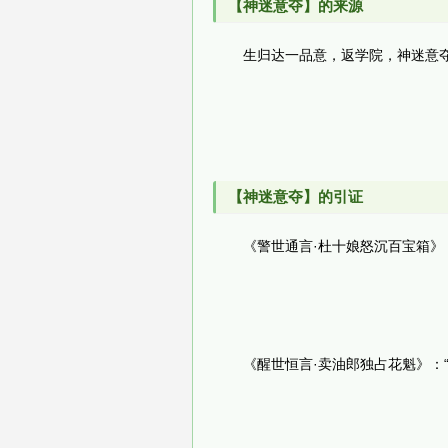
【神迷意夺】的来源
生归达一品意，返学院，神迷意
【神迷意夺】的引证
《警世通言·杜十娘怒沉百宝箱》
《醒世恒言·卖油郎独占花魁》：