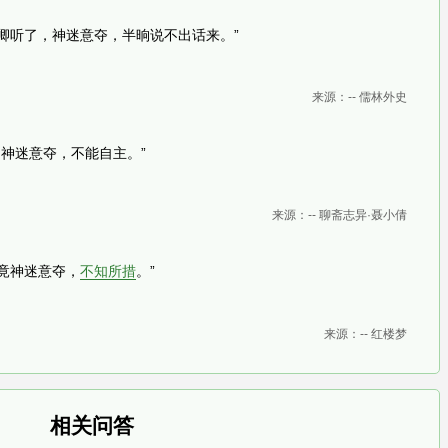
卿听了，神迷意夺，半晌说不出话来。”
来源：-- 儒林外史
，神迷意夺，不能自主。”
来源：-- 聊斋志异·聂小倩
竟神迷意夺，
不知所措
。”
来源：-- 红楼梦
相关问答