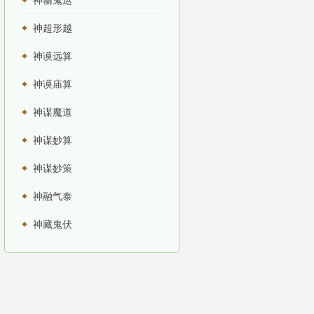
神输鬼运
神超形越
神谟远算
神谟庙算
神谋魔道
神谋妙算
神谋妙策
神融气泰
神藏鬼伏