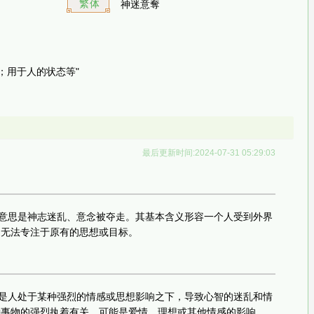
繁体
神迷意奪
；用于人的状态等"
最后更新时间:2024-07-31 05:29:03
面意思是神志迷乱、意念被夺走。其基本含义形容一个人受到外界
、无法专注于原有的思想或目标。
的是人处于某种强烈的情感或思想影响之下，导致心智的迷乱和情
种事物的强烈执着有关，可能是爱情、理想或其他情感的影响。