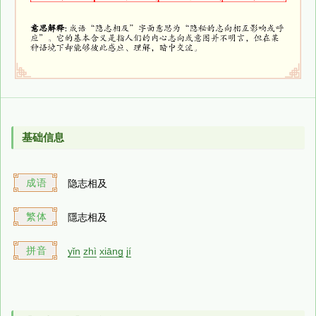
基础信息
成语
隐志相及
繁体
隱志相及
拼音
yǐn
zhì
xiāng
jí