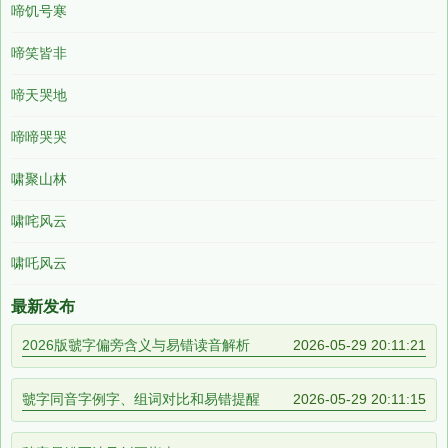
啼饥号寒
啼笑皆非
啼天哭地
啼啼哭哭
啸聚山林
啸咤风云
啸吒风云
最新发布
2026版虢字偏旁含义与易错读音解析
2026-05-29 20:11:21
虢字同音字例字、组词对比和易错提醒
2026-05-29 20:11:15