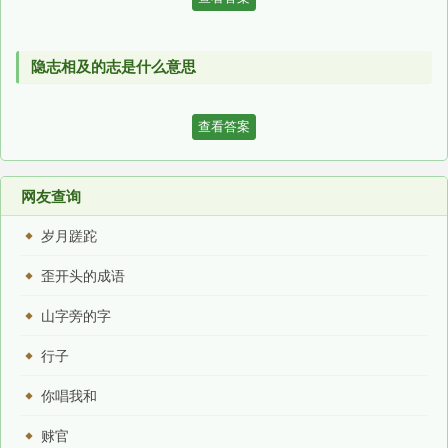
隐志相及的志是什么意思
查看答案
网友查询
岁月蹉跎
歪开头的成语
山字旁的字
行子
你唱我和
赇官