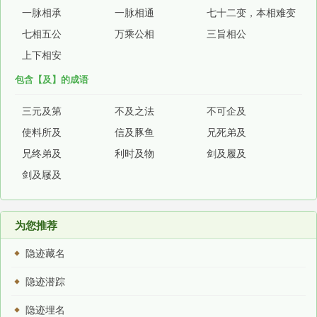
一脉相承
一脉相通
七十二变，本相难变
七相五公
万乘公相
三旨相公
上下相安
包含【及】的成语
三元及第
不及之法
不可企及
使料所及
信及豚鱼
兄死弟及
兄终弟及
利时及物
剑及履及
剑及屦及
为您推荐
隐迹藏名
隐迹潜踪
隐迹埋名