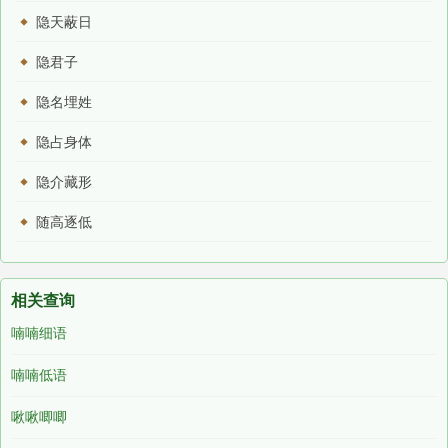
隐天蔽日
隐君子
隐名埋姓
隐占身体
隐介藏形
随高逐低
相关查询
喃喃细语
喃喃低语
啾啾唧唧