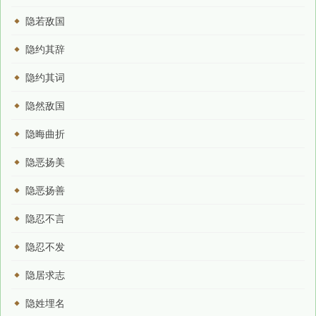
隐若敌国
隐约其辞
隐约其词
隐然敌国
隐晦曲折
隐恶扬美
隐恶扬善
隐忍不言
隐忍不发
隐居求志
隐姓埋名