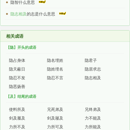
隐智什么意思
隐志相及
的志是什么意思
相关成语
【隐】开头的成语
隐占身体
隐名埋姓
隐君子
隐天蔽日
隐姓埋名
隐居求志
隐忍不发
隐忍不言
隐志相及
隐恶扬善
【及】结尾的成语
使料所及
兄死弟及
兄终弟及
剑及履及
剑及屦及
力不能及
力所不及
力所可及
力所能及