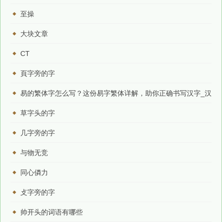
至操
大块文章
CT
頁字旁的字
易的繁体字怎么写？这份易字繁体详解，助你正确书写汉字_汉
字繁体学习
草字头的字
几字旁的字
与物无竞
同心僯力
攴字旁的字
帅开头的词语有哪些