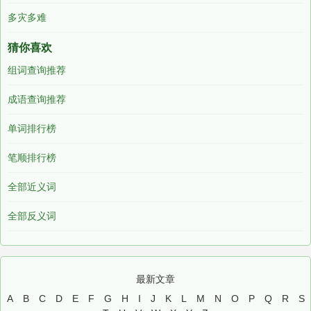
多灾多难
猜你喜欢
组词查询推荐
成语查询推荐
单词排行榜
笔顺排行榜
全部近义词
全部反义词
最新文章
A
B
C
D
E
F
G
H
I
J
K
L
M
N
O
P
Q
R
S