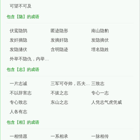
可望不可及
包含【隐】的成语
伏鸾隐鹄
匿迹隐形
南山隐豹
发奸摘隐
发摘奸隐
发隐摘伏
发隐擿伏
含明隐迹
埋名隐姓
外举不隐仇，内举不隐子
包含【志】的成语
一片志诚
三军可夺帅，匹夫不可夺志
三致志
不以辞害志
不拔之志
专心一志
专心致志
东山之志
人凭志气虎凭威
人各有志
包含【相】的成语
一相情愿
一系相承
一脉相传