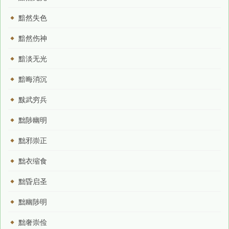
黯然失色
黯然伤神
黯淡无光
黯晦消沉
黩武穷兵
黜陟幽明
黜邪崇正
黜衣缩食
黜昏启圣
黜幽陟明
黜奢崇俭