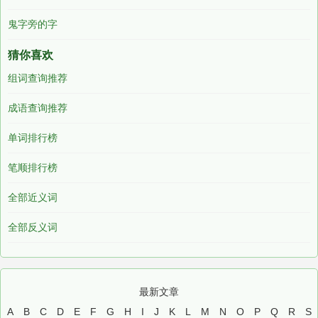
鬼字旁的字
猜你喜欢
组词查询推荐
成语查询推荐
单词排行榜
笔顺排行榜
全部近义词
全部反义词
最新文章
A
B
C
D
E
F
G
H
I
J
K
L
M
N
O
P
Q
R
S