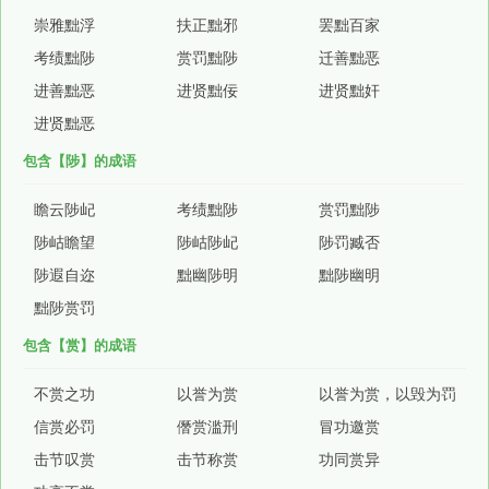
崇雅黜浮
扶正黜邪
罢黜百家
考绩黜陟
赏罚黜陟
迁善黜恶
进善黜恶
进贤黜佞
进贤黜奸
进贤黜恶
包含【陟】的成语
瞻云陟屺
考绩黜陟
赏罚黜陟
陟岵瞻望
陟岵陟屺
陟罚臧否
陟遐自迩
黜幽陟明
黜陟幽明
黜陟赏罚
包含【赏】的成语
不赏之功
以誉为赏
以誉为赏，以毁为罚
信赏必罚
僭赏滥刑
冒功邀赏
击节叹赏
击节称赏
功同赏异