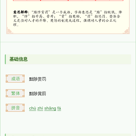
基础信息
成语
黜陟赏罚
繁体
黜陟賞罰
拼音
chù
zhì
shǎng
fá