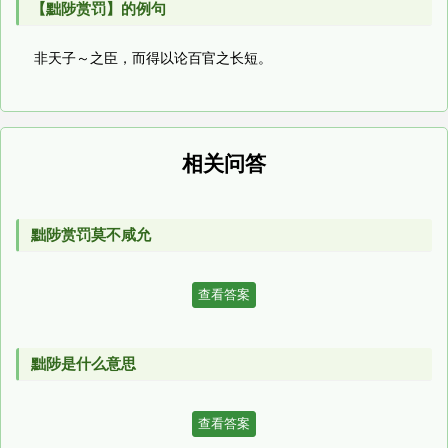
【黜陟赏罚】的例句
非天子～之臣，而得以论百官之长短。
相关问答
黜陟赏罚莫不咸允
查看答案
黜陟是什么意思
查看答案