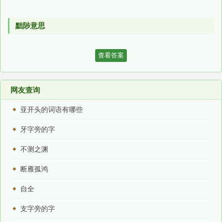
黜陟意思
查看答案
网友查询
亚开头的词语有哪些
牙字旁的字
不测之渊
断雁孤鸿
自全
支字旁的字