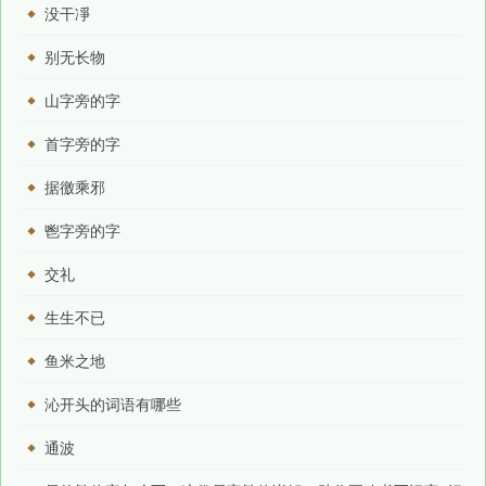
没干凈
别无长物
山字旁的字
首字旁的字
据徼乘邪
鬯字旁的字
交礼
生生不已
鱼米之地
沁开头的词语有哪些
通波