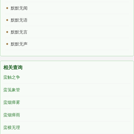
默默无闻
默默无语
默默无言
默默无声
相关查询
蛮触之争
蛮笺象管
蛮烟瘴雾
蛮烟瘴雨
蛮横无理