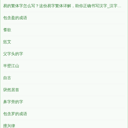
易的繁体字怎么写？这份易字繁体详解，助你正确书写汉字_汉字繁体学习
包含盈的成语
耆欲
惩艾
父字头的字
半壁江山
自古
褎然居首
鼻字旁的字
包含罗的成语
擅兴律