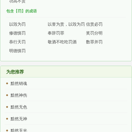
功高不赏
包含【罚】的成语
以毁为罚
以誉为赏，以毁为罚
信赏必罚
修德慎罚
奉辞罚罪
奖罚分明
恭行天罚
敬酒不吃吃罚酒
数罪并罚
明德慎罚
为您推荐
黯然销魂
黯然神伤
黯然无色
黯然无神
黯然无光