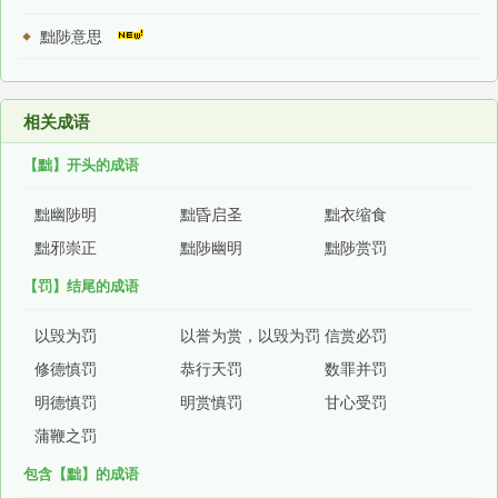
黜陟意思
相关成语
【黜】开头的成语
黜幽陟明
黜昏启圣
黜衣缩食
黜邪崇正
黜陟幽明
黜陟赏罚
【罚】结尾的成语
以毁为罚
以誉为赏，以毁为罚
信赏必罚
修德慎罚
恭行天罚
数罪并罚
明德慎罚
明赏慎罚
甘心受罚
蒲鞭之罚
包含【黜】的成语