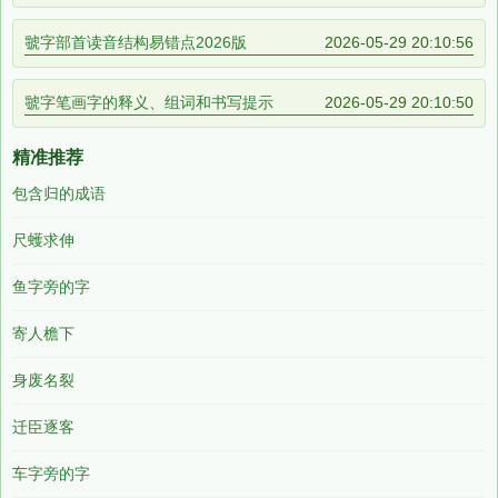
虢字部首读音结构易错点2026版
2026-05-29 20:10:56
虢字笔画字的释义、组词和书写提示
2026-05-29 20:10:50
精准推荐
包含归的成语
尺蠖求伸
鱼字旁的字
寄人檐下
身废名裂
迁臣逐客
车字旁的字