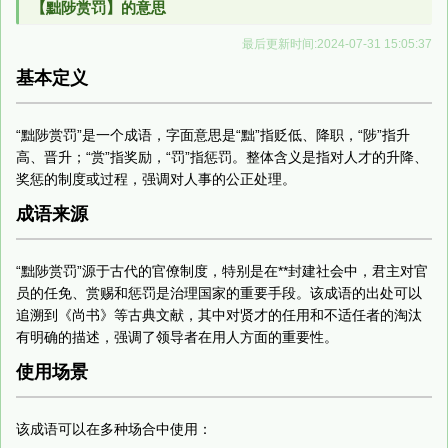
【黜陟赏罚】的意思
最后更新时间:2024-07-31 15:05:37
基本定义
“黜陟赏罚”是一个成语，字面意思是“黜”指贬低、降职，“陟”指升
高、晋升；“赏”指奖励，“罚”指惩罚。整体含义是指对人才的升降、
奖惩的制度或过程，强调对人事的公正处理。
成语来源
“黜陟赏罚”源于古代的官僚制度，特别是在**封建社会中，君主对官
员的任免、赏赐和惩罚是治理国家的重要手段。该成语的出处可以
追溯到《尚书》等古典文献，其中对贤才的任用和不适任者的淘汰
有明确的描述，强调了领导者在用人方面的重要性。
使用场景
该成语可以在多种场合中使用：