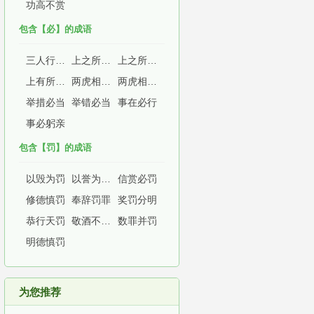
功高不赏
包含【必】的成语
三人行，必有我师
上之所好，下必从之
上之所好，下必甚焉
上有所好，下必甚焉
两虎相争，必有一伤
两虎相斗，必有一伤
举措必当
举错必当
事在必行
事必躬亲
包含【罚】的成语
以毁为罚
以誉为赏，以毁为罚
信赏必罚
修德慎罚
奉辞罚罪
奖罚分明
恭行天罚
敬酒不吃吃罚酒
数罪并罚
明德慎罚
为您推荐