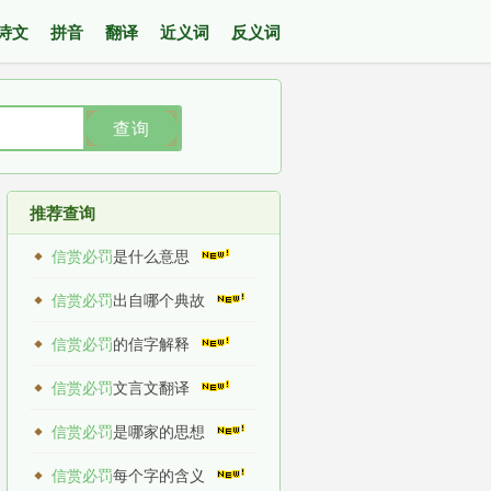
诗文
拼音
翻译
近义词
反义词
查询
推荐查询
信赏必罚
是什么意思
信赏必罚
出自哪个典故
信赏必罚
的信字解释
信赏必罚
文言文翻译
信赏必罚
是哪家的思想
信赏必罚
每个字的含义