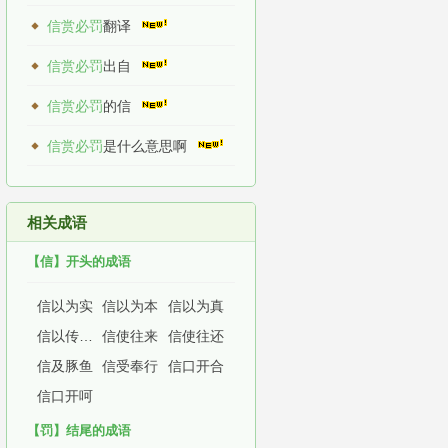
信赏必罚
翻译
信赏必罚
出自
信赏必罚
的信
信赏必罚
是什么意思啊
相关成语
【信】开头的成语
信以为实
信以为本
信以为真
信以传信，疑以传疑
信使往来
信使往还
信及豚鱼
信受奉行
信口开合
信口开呵
【罚】结尾的成语