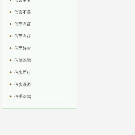
信誉卓著
信言不美
信而有证
信而有征
信而好古
信笔涂鸦
信步而行
信步漫游
信手涂鸦