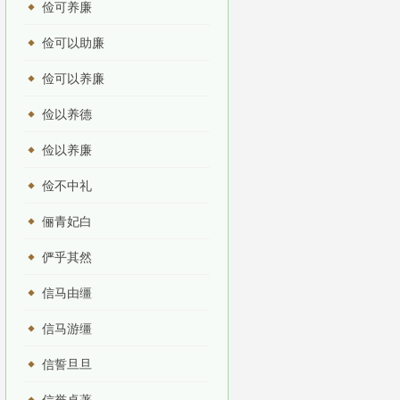
俭可养廉
俭可以助廉
俭可以养廉
俭以养德
俭以养廉
俭不中礼
俪青妃白
俨乎其然
信马由缰
信马游缰
信誓旦旦