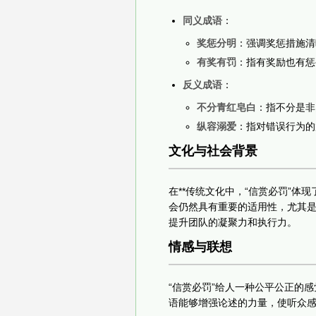
同义成语
：
奖惩分明
：强调奖惩措施清
有奖有罚
：指有奖励也有惩
反义成语
：
不分青红皂白
：指不分是非
纵容溺爱
：指对错误行为的
文化与社会背景
在**传统文化中，“信赏必罚”
会仍然具有重要的适用性，尤其
提升团队的凝聚力和执行力。
情感与联想
“信赏必罚”给人一种公平公正的
语能够增强论述的力量，使听众