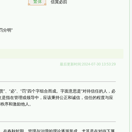
繁体
信賞必罰
罚分明"
最后更新时间:2024-07-30 13:53:29
“赏”、“必”、“罚”四个字组合而成。字面意思是“对待信任的人，必
义是指在管理或领导中，应该秉持公正和诚信，信任的程度与应
护秩序和激励他人。
》。在春秋时期，管理与治理的理论逐渐形成，尤其是在对待下属