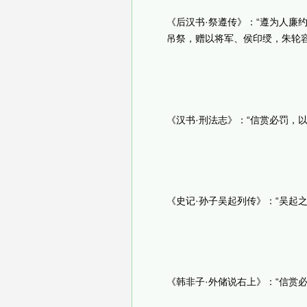
《后汉书·祭遵传》：“遵为人廉
吊祭，赠以将军、侯印绶，朱轮
《汉书·刑法志》：“信赏必罚，以
《史记·孙子吴起列传》：“吴起
《韩非子·外储说右上》：“信赏