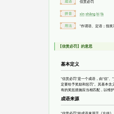
成语
信赏必罚
拼音
xìn
shǎng
bì
fá
用法
"作谓语、定语；指奖
【信赏必罚】的意思
基本定义
“信赏必罚”是一个成语，由“信”、
定要给予奖励和惩罚”。其基本含
有的奖惩措施应当相匹配，以维
成语来源
“信赏必罚”的成语来源于《左传