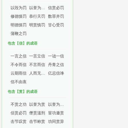
以毁为罚
以誉为赏，以毁为罚
信赏必罚
修德慎罚
恭行天罚
数罪并罚
明德慎罚
明赏慎罚
甘心受罚
蒲鞭之罚
包含【信】的成语
一言之信
一言立信
一诎一信
不令而信
不言而信
丹青之信
云期雨信
人而无信，不知其可
亿忌信谗
信不由衷
包含【赏】的成语
不赏之功
以誉为赏
以誉为赏，以毁为罚
信赏必罚
僭赏滥刑
冒功邀赏
击节叹赏
击节称赏
功同赏异