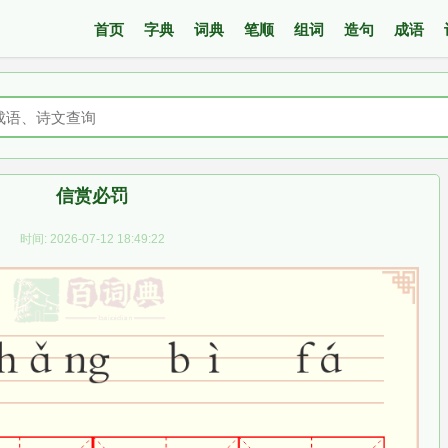
首页
字典
词典
笔顺
组词
造句
成语
信赏必罚
时间: 2026-07-12 18:49:22