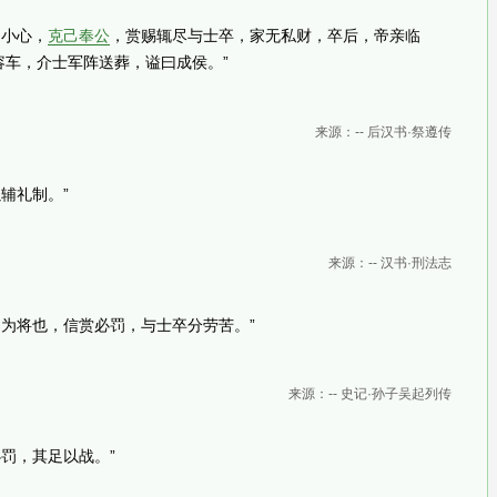
约小心，
克己奉公
，赏赐辄尽与士卒，家无私财，卒后，帝亲临
容车，介士军阵送葬，谥曰成侯。”
来源：-- 后汉书·祭遵传
辅礼制。”
来源：-- 汉书·刑法志
之为将也，信赏必罚，与士卒分劳苦。”
来源：-- 史记·孙子吴起列传
必罚，其足以战。”