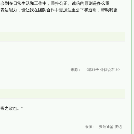
刻体会到在日常生活和工作中，秉持公正、诚信的原则是多么重
言表达能力，也让我在团队合作中更加注重公平和透明，帮助我更
来源：-- 《韩非子·外储说右上》
帝之政也。”
来源：-- 资治通鉴·汉纪