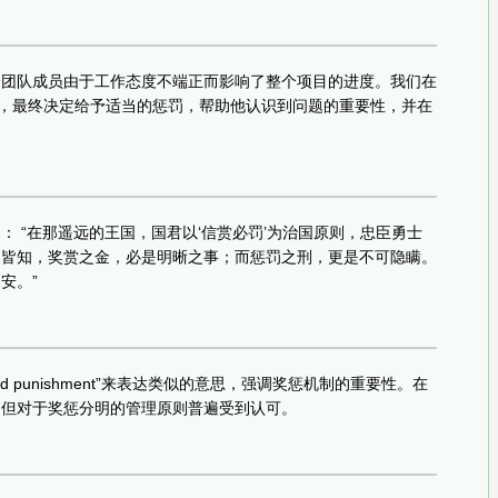
个团队成员由于工作态度不端正而影响了整个项目的进度。我们在
则，最终决定给予适当的惩罚，帮助他认识到问题的重要性，并在
： “在那遥远的王国，国君以‘信赏必罚’为治国原则，忠臣勇士
之皆知，奖赏之金，必是明晰之事；而惩罚之刑，更是不可隐瞒。
安。”
nd punishment”来表达类似的意思，强调奖惩机制的重要性。在
，但对于奖惩分明的管理原则普遍受到认可。