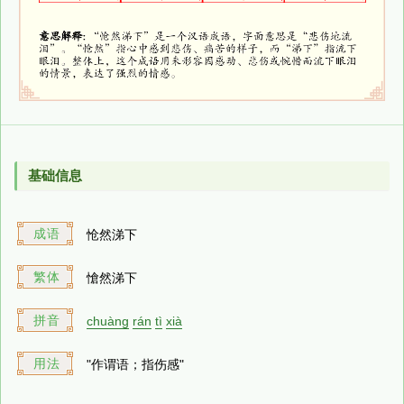
基础信息
成语
怆然涕下
繁体
愴然涕下
拼音
chuàng
rán
tì
xià
用法
"作谓语；指伤感"