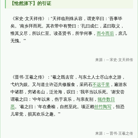
【怆然涕下】的引证
《宋史·文天祥传》：“天祥临刑殊从容，谓吏卒曰：‘吾事毕
矣。’南乡拜而死。其衣带中有赞曰：‘孔曰成仁，孟曰取义，
惟其义尽，所以仁至。读圣贤书，所学何事，
而今而后
，庶几
无愧。’”
来源：-- 宋史·文天祥传
《晋书·王羲之传》：“羲之既去官，与东土人士尽山水之游，
弋钓为娱。又与道士许迈共修服食，采药石
不远千里
，遍游东
中诸郡，穷诸名山，泛沧海，叹曰：‘我卒当以乐死。’谢安尝
谓羲之曰：‘中年以来，伤于哀乐，与亲友别，
辄作数日
恶
。’羲之曰：‘年在桑榆，自然至此。顷正赖
丝竹陶写
，恒恐
儿辈觉，损其欢乐之趣。’”
来源：-- 晋书·王羲之传