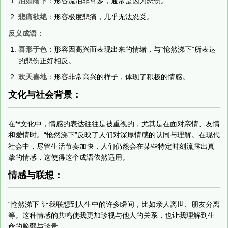
泪如雨下
：形容流泪非常多，通常是因为悲伤。
悲痛欲绝
：形容极度悲痛，几乎无法忍受。
反义成语：
喜形于色
：形容因高兴而表现出来的情绪，与“怆然涕下”所表达
的悲伤正好相反。
欢天喜地
：形容非常高兴的样子，体现了积极的情感。
文化与社会背景：
在**文化中，情感的表达往往是被重视的，尤其是在面对亲情、友情
和爱情时。“怆然涕下”反映了人们对深厚情感的认同与理解。在现代
社会中，尽管生活节奏加快，人们仍然会在某些特定时刻流露出真
挚的情感，这使得这个成语依然适用。
情感与联想：
“怆然涕下”让我联想到人生中的许多瞬间，比如亲人离世、朋友分离
等。这种情感的共鸣使我更加珍视与他人的关系，也让我理解到生
命的脆弱与珍贵。