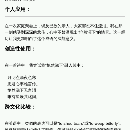
个人应用：
在一次家庭聚会上，谈及已故的亲人，大家都忍不住流泪。我在那
一刻感受到深深的悲伤，心中不禁涌现出“怆然涕下”的情景。这一经
历让我更加明白了这个成语的深刻意义。
创造性使用：
在一首诗中，我尝试将“怆然涕下”融入其中：
月明点滴夜色寒，

思君心事难言传。

怆然涕下无言泪，

唯有星辰共此间。
跨文化比较：
在英语中，类似的表达可以是“to shed tears”或“to weep bitterly”。
虽然这些表达也传达了悲伤，但可能缺少“怆然”那种深刻的情感内