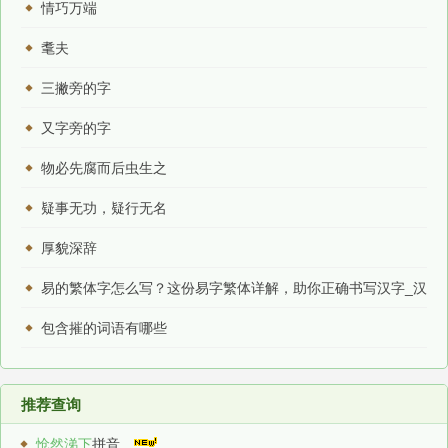
情巧万端
耄夫
三撇旁的字
又字旁的字
物必先腐而后虫生之
疑事无功，疑行无名
厚貌深辞
易的繁体字怎么写？这份易字繁体详解，助你正确书写汉字_汉
字繁体学习
包含摧的词语有哪些
推荐查询
怆然涕下
拼音