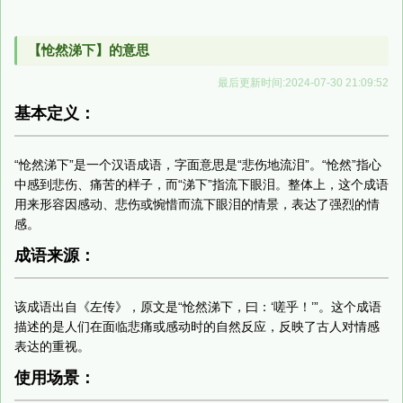
【怆然涕下】的意思
最后更新时间:2024-07-30 21:09:52
基本定义：
“怆然涕下”是一个汉语成语，字面意思是“悲伤地流泪”。“怆然”指心
中感到悲伤、痛苦的样子，而“涕下”指流下眼泪。整体上，这个成语
用来形容因感动、悲伤或惋惜而流下眼泪的情景，表达了强烈的情
感。
成语来源：
该成语出自《左传》，原文是“怆然涕下，曰：‘嗟乎！’”。这个成语
描述的是人们在面临悲痛或感动时的自然反应，反映了古人对情感
表达的重视。
使用场景：