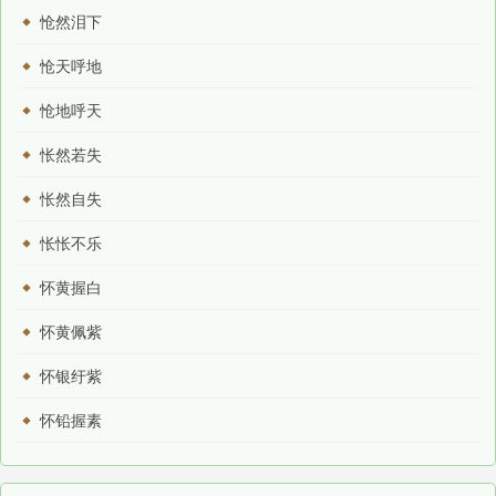
怆然泪下
怆天呼地
怆地呼天
怅然若失
怅然自失
怅怅不乐
怀黄握白
怀黄佩紫
怀银纡紫
怀铅握素