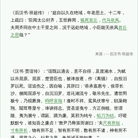
《后汉书·班超传》：“超自以久在绝域，年老思土。十二年，
上疏曰：‘臣闻太公封齐，五世葬周，
狐死首丘
，
代马依风
。
夫周齐同在中土千里之间，况于远处绝域，小臣能无依风
首丘
之思
哉？’”
来源：-- 后汉书·班超传
《汉书·贾谊传》：“谊既以適去，意不自得，及渡湘水，为赋
以吊屈原。屈原，楚贤臣也，被谗放逐，作《离骚》，自投汨
罗以死。谊追伤之，因自喻，其辞曰：‘恭承嘉惠兮，俟罪长
沙。侧闻屈原兮，自沉汨罗。造讬湘流兮，敬吊先生。遭世罔
极兮，乃殒厥身。
呜呼哀哉
！逢时不祥。鸾凤伏窜兮，鸱枭翱
翔。闒茸尊显兮，谗谀得志。贤圣逆曳兮，方正倒植。世谓
随、夷为溷兮，谓跖、蹻为廉。莫邪为钝兮，
铅刀为铦
。吁嗟
默默兮，谁知吾之廉贞！’詹尹乃释策而谢曰：‘夫
尺有所短
，
寸有所长
，物有所不足，智有所不明，数有所不逮，神有所不
通。用君之心，行君之意。龟策诚不能知事。’”