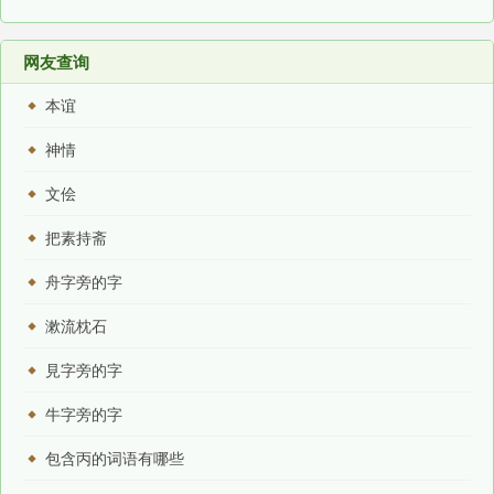
网友查询
本谊
神情
文侩
把素持斋
舟字旁的字
漱流枕石
見字旁的字
牛字旁的字
包含丙的词语有哪些