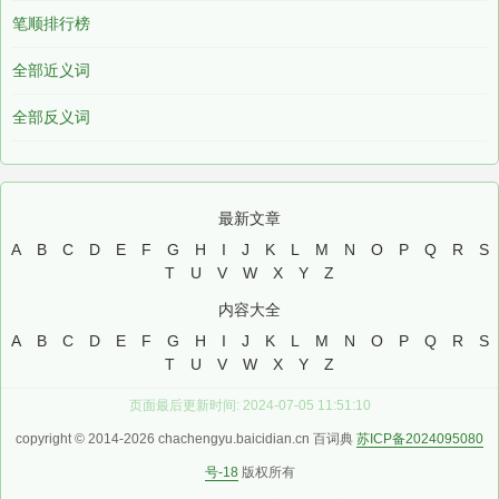
笔顺排行榜
全部近义词
全部反义词
最新文章
A
B
C
D
E
F
G
H
I
J
K
L
M
N
O
P
Q
R
S
T
U
V
W
X
Y
Z
内容大全
A
B
C
D
E
F
G
H
I
J
K
L
M
N
O
P
Q
R
S
T
U
V
W
X
Y
Z
页面最后更新时间: 2024-07-05 11:51:10
copyright © 2014-2026 chachengyu.baicidian.cn 百词典
苏ICP备2024095080
号-18
版权所有