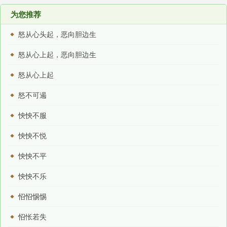
为您推荐
怒从心头起，恶向胆边生
怒从心上起，恶向胆边生
怒从心上起
怒不可遏
怏怏不服
怏怏不悦
怏怏不平
怏怏不乐
怊怊惕惕
怊怅若失