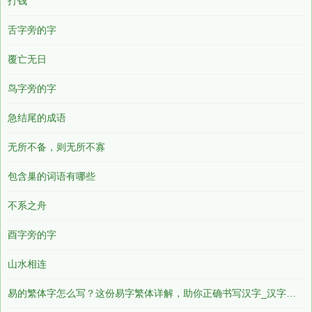
打钱
舌字旁的字
覆亡无日
鸟字旁的字
急结尾的成语
无所不备，则无所不寡
包含巢的词语有哪些
不系之舟
酉字旁的字
山水相连
易的繁体字怎么写？这份易字繁体详解，助你正确书写汉字_汉字繁体学习