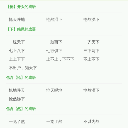
【怆】开头的成语
怆天呼地
怆然泪下
怆然涕下
【下】结尾的成语
一统天下
一鼓而下
一齐天下
七上八下
七行俱下
三下两下
上上下下
上不上，下不下
不上不下
不出户，知天下
包含【怆】的成语
怆地呼天
怆天呼地
怆然泪下
怆然涕下
包含【然】的成语
一见了然
一览了然
不以为然