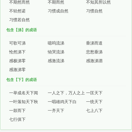
不期然而然
不期而然
不知其所以然
不轻然诺
习惯成自然
习惯自然
习惯若自然
包含【涕】的成语
可歌可涕
噫呜流涕
垂涕而道
怆然涕下
恸哭流涕
悲愁垂涕
感极涕零
感激流涕
感激涕泗
感激涕零
包含【下】的成语
一举成名天下闻
一人之下，万人之上
一匡天下
一叶落知天下秋
一唱雄鸡天下白
一统天下
一鼓而下
一齐天下
七上八下
七行俱下