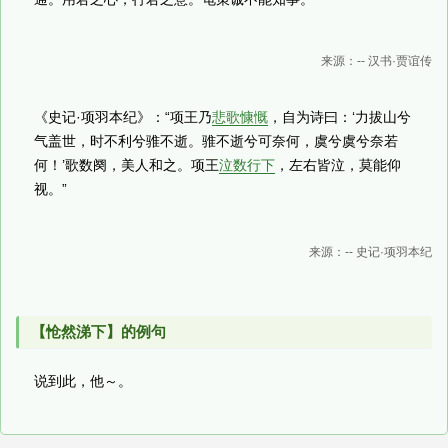
来源：-- 汉书·贾谊传
《史记·项羽本纪》：“项王乃
悲歌慷慨
，自为诗曰：‘力拔山兮
气盖世，时不利兮骓不逝。骓不逝兮可奈何，虞兮虞兮奈若
何！’歌数阕，美人和之。项王
泣数行下
，左右皆泣，莫能仰
视。”
来源：-- 史记·项羽本纪
【怆然涕下】的例句
说到此，他～。