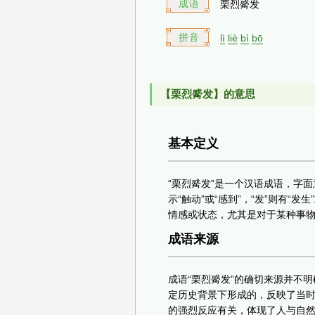
成语
栗烈觱发
拼音
lì
liè
bì
bō
【栗烈觱发】的意思
基本定义
“栗烈觱发”是一个汉语成语，字面意思
示“触动”或“感到”，“发”则有“
情感或状态，尤其是对于某种事
成语来源
成语“栗烈觱发”的确切来源并不
定历史背景下形成的，反映了当
的强烈反应有关，体现了人与自