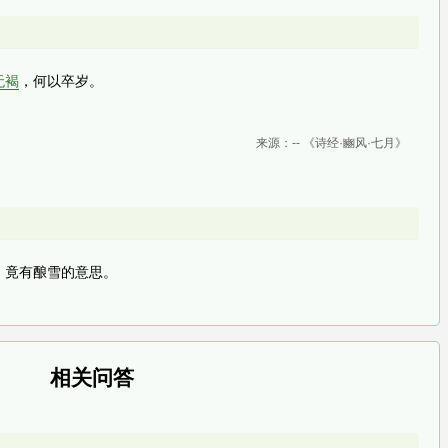
无褐
，何以卒岁。
来源：-- 《诗经·豳风·七月》
，竟有酿雪的意思。
相关问答