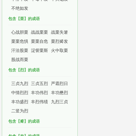
不绝如发
包含【栗】的成语
心战胆栗
战战栗栗
战栗失箸
栗栗危惧
栗栗自危
栗烈觱发
汗洽股栗
浞訾栗斯
火中取栗
股战而栗
包含【烈】的成语
三贞九烈
三贞五烈
严霜烈日
中情烈烈
丰功伟烈
丰功懋烈
丰功盛烈
丰烈伟绩
九烈三贞
二竖为烈
包含【觱】的成语