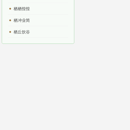
栖栖惶惶
栖冲业简
栖丘饮谷