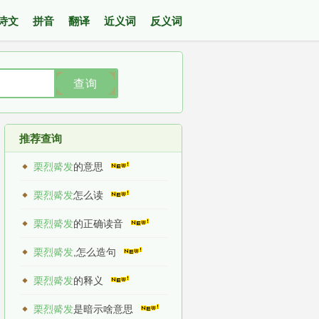
诗文
拼音
翻译
近义词
反义词
查询
推荐查询
栗烈觱发
的意思
栗烈觱发
怎么读
栗烈觱发
的正确读音
栗烈觱发
,怎么造句
栗烈觱发
的释义
栗烈觱发
是暗示啥意思