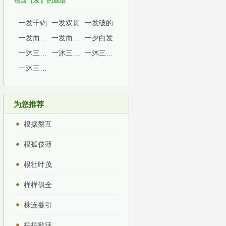
包含【发】的成语
一发千钧
一发双贯
一发破的
一发而不可收
一发而不可收拾
一夕白发
一沐三捉发
一沐三捉发，一饭三吐哺
一沐三握发
一沐三渥发
为您推荐
根据槃互
根孤伎薄
根壮叶茂
样样俱全
株连蔓引
栩栩欲活