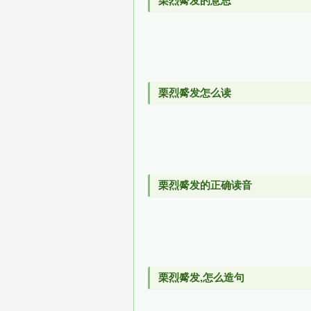
栗烈觱发的意思
栗烈觱发怎么读
栗烈觱发的正确读音
栗烈觱发,怎么造句