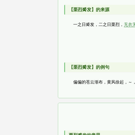
【栗烈觱发】的来源
一之日觱发，二之日栗烈，
无衣
【栗烈觱发】的例句
偏偏的苍云渐布，黄风徐起，～