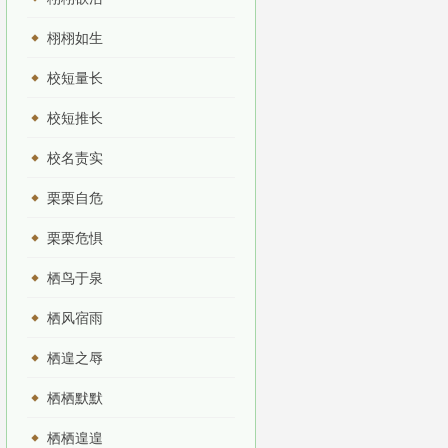
栩栩如生
校短量长
校短推长
校名责实
栗栗自危
栗栗危惧
栖鸟于泉
栖风宿雨
栖遑之辱
栖栖默默
栖栖遑遑