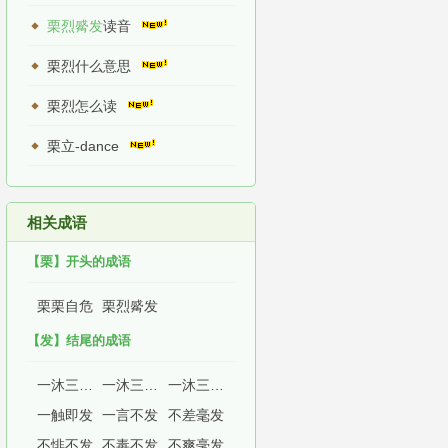
栗烈觱发
读音
栗烈什么意思
栗烈怎么读
栗立-dance
相关成语
【栗】开头的成语
栗栗自危
栗烈觱发
【发】结尾的成语
一沐三捉发
一沐三握发
一沐三渥发
一触即发
一言不发
不差毫发
不悱不发
不毒不发
不爽毫发