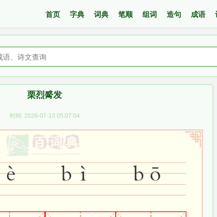
首页
字典
词典
笔顺
组词
造句
成语
栗烈觱发
时间: 2026-07-13 05:07:04