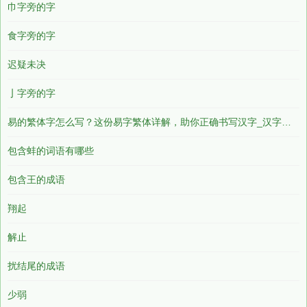
巾字旁的字
食字旁的字
迟疑未决
亅字旁的字
易的繁体字怎么写？这份易字繁体详解，助你正确书写汉字_汉字繁体学习
包含蚌的词语有哪些
包含王的成语
翔起
解止
扰结尾的成语
少弱