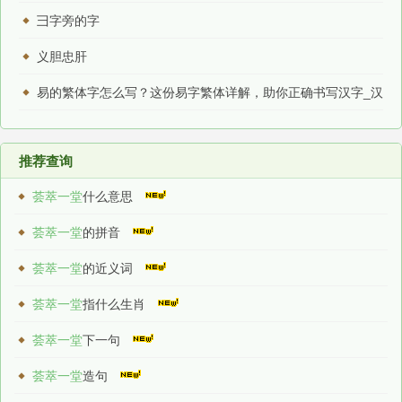
彐字旁的字
义胆忠肝
易的繁体字怎么写？这份易字繁体详解，助你正确书写汉字_汉
字繁体学习
推荐查询
荟萃一堂
什么意思
荟萃一堂
的拼音
荟萃一堂
的近义词
荟萃一堂
指什么生肖
荟萃一堂
下一句
荟萃一堂
造句