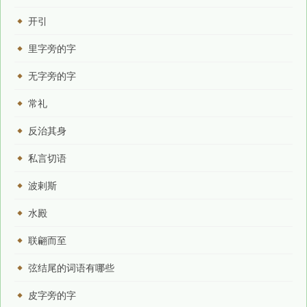
开引
里字旁的字
无字旁的字
常礼
反治其身
私言切语
波剌斯
水殿
联翩而至
弦结尾的词语有哪些
皮字旁的字