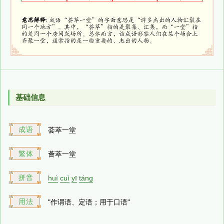
基础信息
成语
荟萃一堂
繁体
薈萃一堂
拼音
huì
cuì
yī
táng
用法
"作谓语、定语；用于口语"