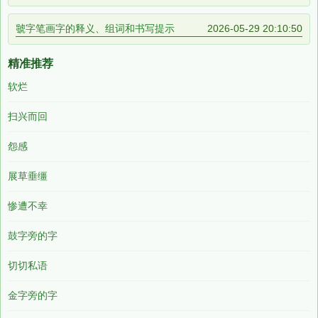
虢字笔画字的释义、组词和书写提示
2026-05-29 20:10:50
精准推荐
软烂
扫兴而回
怨感
展草垂缰
惨遭不幸
鼓字旁的字
切切私语
金字旁的字