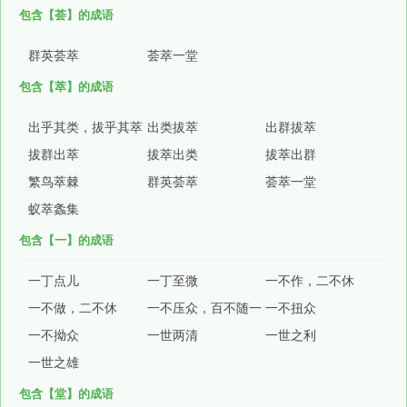
包含【荟】的成语
群英荟萃
荟萃一堂
包含【萃】的成语
出乎其类，拔乎其萃
出类拔萃
出群拔萃
拔群出萃
拔萃出类
拔萃出群
繁鸟萃棘
群英荟萃
荟萃一堂
蚁萃螽集
包含【一】的成语
一丁点儿
一丁至微
一不作，二不休
一不做，二不休
一不压众，百不随一
一不扭众
一不拗众
一世两清
一世之利
一世之雄
包含【堂】的成语