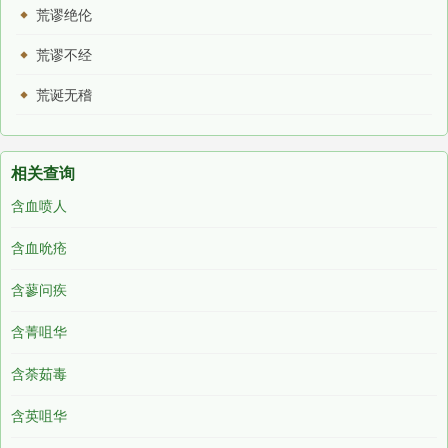
荒谬绝伦
荒谬不经
荒诞无稽
相关查询
含血喷人
含血吮疮
含蓼问疾
含菁咀华
含荼茹毒
含英咀华