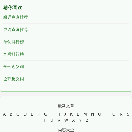
猜你喜欢
组词查询推荐
成语查询推荐
单词排行榜
笔顺排行榜
全部近义词
全部反义词
最新文章
A
B
C
D
E
F
G
H
I
J
K
L
M
N
O
P
Q
R
S
T
U
V
W
X
Y
Z
内容大全