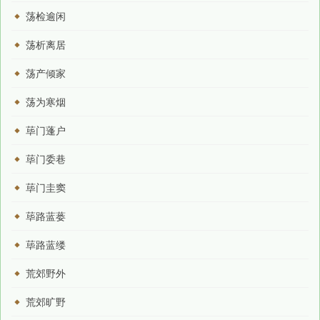
荡检逾闲
荡析离居
荡产倾家
荡为寒烟
荜门蓬户
荜门委巷
荜门圭窦
荜路蓝蒌
荜路蓝缕
荒郊野外
荒郊旷野