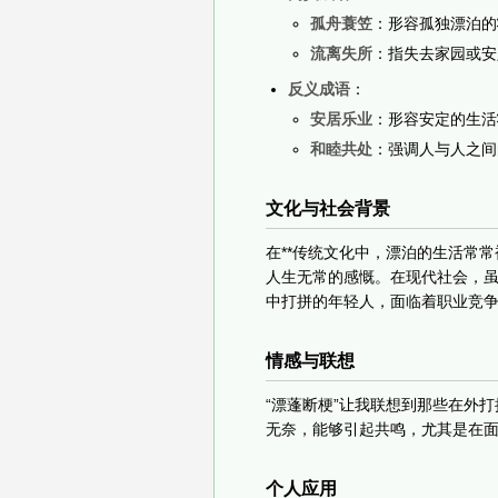
孤舟蓑笠
：形容孤独漂泊的
流离失所
：指失去家园或安
反义成语
：
安居乐业
：形容安定的生活
和睦共处
：强调人与人之间
文化与社会背景
在**传统文化中，漂泊的生活常
人生无常的感慨。在现代社会，虽
中打拼的年轻人，面临着职业竞
情感与联想
“漂蓬断梗”让我联想到那些在外
无奈，能够引起共鸣，尤其是在
个人应用