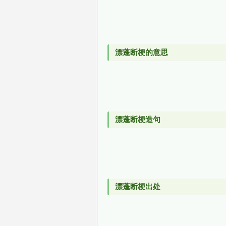
漂蓬断梗的意思
漂蓬断梗造句
漂蓬断梗出处