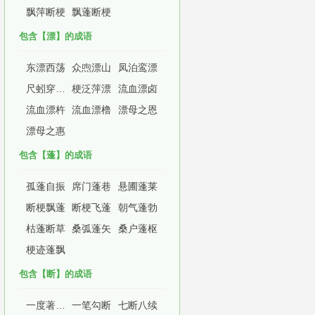
飘萍断梗
飘蓬断梗
包含【漂】的成语
东漂西荡
众喣漂山
凤泊鸾漂
尺蚓穿堤，能漂一邑
梗泛萍漂
流血漂卤
流血漂杵
流血漂橹
漂母之恩
漂母之惠
包含【蓬】的成语
孤蓬自振
席门蓬巷
悬圃蓬莱
断梗飘蓬
断梗飞蓬
朝气蓬勃
枯蓬断草
桑弧蓬矢
桑户蓬枢
梗迹蓬飘
包含【断】的成语
一度著蛇咬，怕见断井索
一笔勾断
七断八续