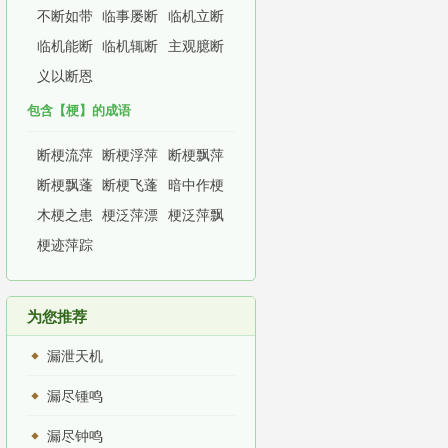
不断如带
临事屡断
临机立断
临机能断
临机辄断
主观臆断
义以断恩
包含【梗】的成语
断梗流萍
断梗浮萍
断梗飘萍
断梗飘蓬
断梗飞蓬
暗中作梗
木梗之患
梗泛萍漂
梗泛萍飘
梗迹萍踪
为您推荐
漏泄天机
漏尽锺鸣
漏尽钟鸣