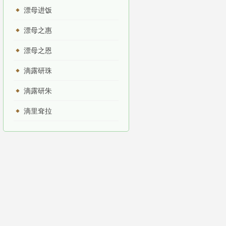
漂母进饭
漂母之惠
漂母之恩
滴露研珠
滴露研朱
滴里耷拉