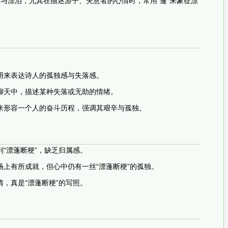
与漂泊，尤其在描述游子、失意者的心情时，常用“蓬”来象征漂
用来表达诗人的孤独感与失落感。
聊天中，描述某种失落或无助的情绪。
来形容一个人的奋斗历程，强调其艰辛与孤独。
“漂蓬断梗”，缺乏归属感。
场上有所成就，但心中仍有一丝“漂蓬断梗”的孤独。
，真是“漂蓬断梗”的写照。