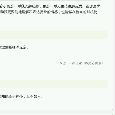
它不仅是一种状态的描绘，更是一种人生态度的反思。在语言学
帮助我更深刻地理解和表达复杂的情感，也能够在恰当的时机使
是漂蓬断梗浑无定。
来源：-- 明·王錂《春芜记·闺语》
那知他圣子神孙，反不如～。