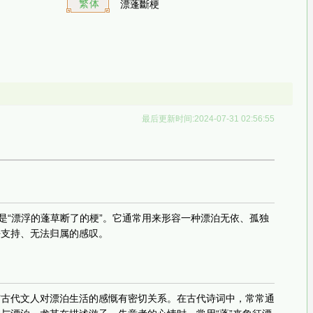
繁体
漂蓬斷梗
最后更新时间:2024-07-31 02:56:55
思是“漂浮的蓬草断了的梗”。它通常用来形容一种漂泊无依、孤独
去支持、无法归属的感叹。
与古代文人对漂泊生活的感慨有密切关系。在古代诗词中，常常通