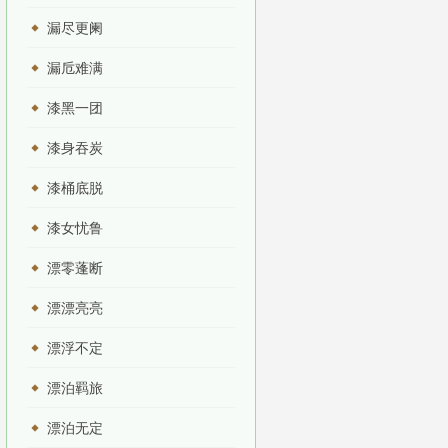
漏尽更阑
漏卮难满
漆黑一团
漆身吞炭
漆桶底脱
漆女忧鲁
漂零蓬断
漂漂亮亮
漂浮不定
漂泊羁旅
漂泊无定