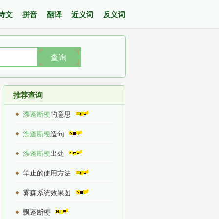
诗文
拼音
翻译
近义词
反义词
查询
推荐查询
漂蓬断梗
的意思
漂蓬断梗
造句
漂蓬断梗
出处
竿止的使用方法
雾森系统效果图
飘蓬断梗