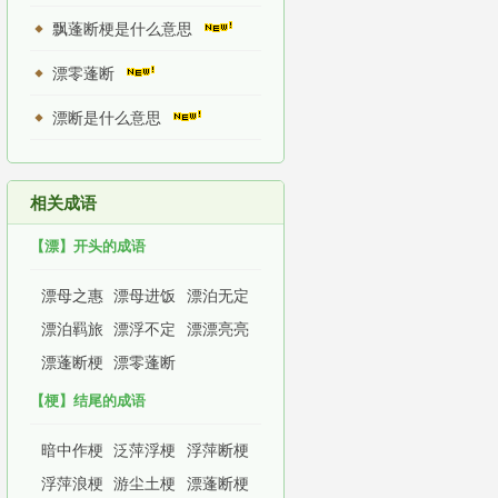
飘蓬断梗是什么意思
漂零蓬断
漂断是什么意思
相关成语
【漂】开头的成语
漂母之惠
漂母进饭
漂泊无定
漂泊羁旅
漂浮不定
漂漂亮亮
漂蓬断梗
漂零蓬断
【梗】结尾的成语
暗中作梗
泛萍浮梗
浮萍断梗
浮萍浪梗
游尘土梗
漂蓬断梗