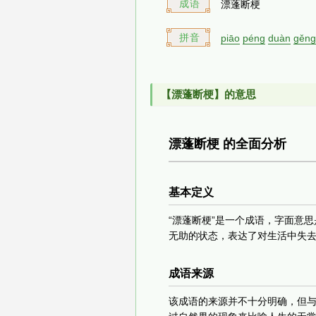
成语
漂蓬断梗
拼音
piāo
péng
duàn
gěng
【漂蓬断梗】的意思
漂蓬断梗 的全面分析
基本定义
“漂蓬断梗”是一个成语，字面意
无助的状态，表达了对生活中失
成语来源
该成语的来源并不十分明确，但