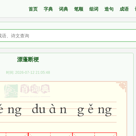
首页
字典
词典
笔顺
组词
造句
成语
漂蓬断梗
时间: 2026-07-12 21:05:48