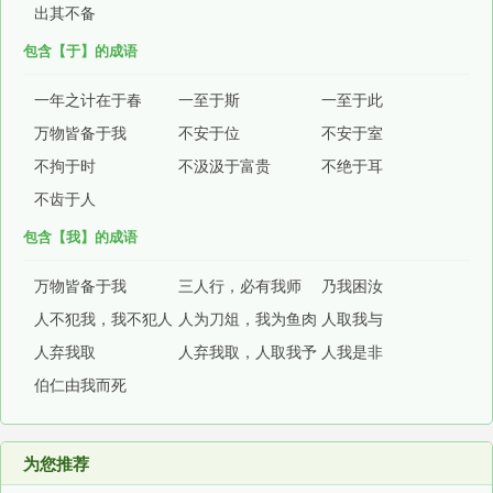
出其不备
包含【于】的成语
一年之计在于春
一至于斯
一至于此
万物皆备于我
不安于位
不安于室
不拘于时
不汲汲于富贵
不绝于耳
不齿于人
包含【我】的成语
万物皆备于我
三人行，必有我师
乃我困汝
人不犯我，我不犯人
人为刀俎，我为鱼肉
人取我与
人弃我取
人弃我取，人取我予
人我是非
伯仁由我而死
为您推荐