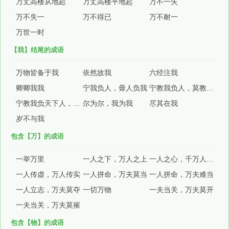
万丈高楼从地起
万丈高楼平地起
万不一失
万不失一
万不得已
万不耐一
万世一时
【我】结尾的成语
万物皆备于我
依然故我
六经注我
卿卿我我
宁我负人，毋人负我
宁教我负人，莫教人负我
宁教我负天下人，休教天下人负我
尔为尔，我为我
尽其在我
岁不与我
包含【万】的成语
一举万里
一人之下，万人之上
一人之心，千万人之心也
一人传虚，万人传实
一人拼命，万夫莫当
一人拼命，万夫难当
一人立志，万夫莫夺
一切万物
一夫当关，万夫莫开
一夫当关，万夫莫摧
包含【物】的成语