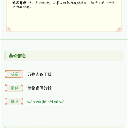
基础信息
成语
万物皆备于我
繁体
萬物皆備於我
拼音
wàn
wù
jiē
bèi
yú
wǒ