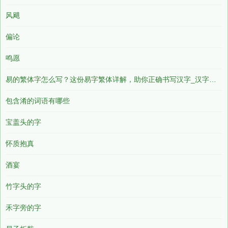
风飓
偏论
鸣愿
易的繁体字怎么写？这份易字繁体详解，助你正确书写汉字_汉字繁体学习
包含淆的词语有哪些
宝盖头的字
怀质抱真
酒宴
竹字头的字
禾字旁的字