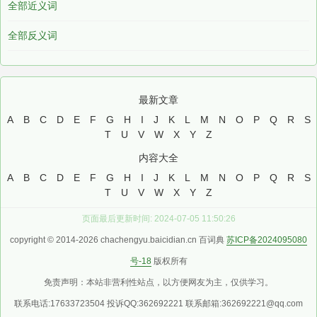
全部近义词
全部反义词
最新文章
A
B
C
D
E
F
G
H
I
J
K
L
M
N
O
P
Q
R
S
T
U
V
W
X
Y
Z
内容大全
A
B
C
D
E
F
G
H
I
J
K
L
M
N
O
P
Q
R
S
T
U
V
W
X
Y
Z
页面最后更新时间: 2024-07-05 11:50:26
copyright © 2014-2026 chachengyu.baicidian.cn 百词典
苏ICP备2024095080
号-18
版权所有
免责声明：本站非营利性站点，以方便网友为主，仅供学习。
联系电话:17633723504 投诉QQ:362692221 联系邮箱:362692221@qq.com