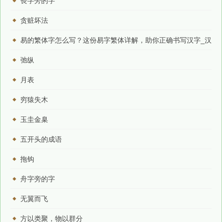
長字旁的字
贪赃坏法
易的繁体字怎么写？这份易字繁体详解，助你正确书写汉字_汉
字繁体学习
弛纵
月表
穷猿失木
玉圭金臬
五开头的成语
拖钩
舟字旁的字
无翼而飞
方以类聚，物以群分