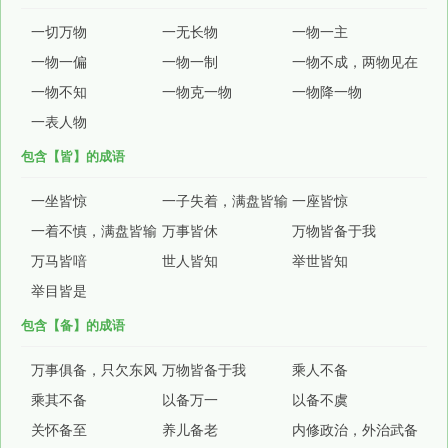
一切万物
一无长物
一物一主
一物一偏
一物一制
一物不成，两物见在
一物不知
一物克一物
一物降一物
一表人物
包含【皆】的成语
一坐皆惊
一子失着，满盘皆输
一座皆惊
一着不慎，满盘皆输
万事皆休
万物皆备于我
万马皆喑
世人皆知
举世皆知
举目皆是
包含【备】的成语
万事俱备，只欠东风
万物皆备于我
乘人不备
乘其不备
以备万一
以备不虞
关怀备至
养儿备老
内修政治，外治武备