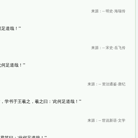
来源：-- 明史·海瑞传
足道哉！’”
来源：-- 宋史·岳飞传
何足道哉！’”
来源：-- 资治通鉴·唐纪
，学书于王羲之，羲之曰：‘此何足道哉！’”
来源：-- 世说新语·文学
君笑曰：‘此何足道哉！’”