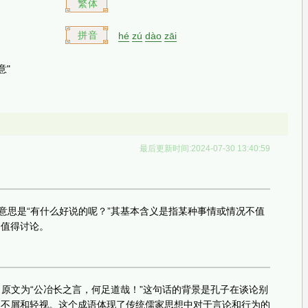
繁体
拼音
hé
zú
dào
zāi
意"
最后更新时间:2024-07-30 13:40:59
面意思是“有什么好说的呢？”其基本含义是指某种事情或情况不值
不值得讨论。
，原文为“公冶长之言，何足道哉！”这句话的背景是孔子在谈论别
的不屑和轻视。这个成语体现了传统儒家思想中对于言论和行为的