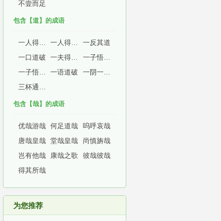
不壹而足
包含【道】的成语
一人得道，鸡犬升天
一人得道，鸡犬飞升
一反其道
一口道破
一夫得道，九族升天
一子悟道，九族升天
一子悟道，九族生天
一语道破
一阴一阳之谓道
三杯通大道
包含【哉】的成语
优哉游哉
何足道哉
呜呼哀哉
唐哉皇哉
堂哉皇哉
尚慎旃哉
岂有他哉
康哉之歌
彼哉彼哉
得其所哉
为您推荐