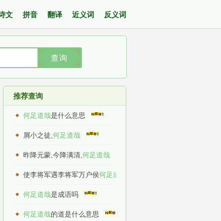
诗文
拼音
翻译
近义词
反义词
查询
推荐查询
何足道哉
是什么意思
屑小之徒,
何足道哉
昨降元蒙,今降满清,
何足道哉
使李将军遇李将军万户侯
何足道哉
何足道哉
是成语吗
何足道哉
的道是什么意思