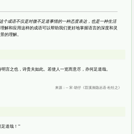
这个成语不仅是对微不足道事情的一种态度表达，也是一种生活
，理解和应用这样的成语可以帮助我们更好地掌握语言的深度和灵
背景的理解。
待明言之也，诗贵夫如此。若使人一览而意尽，亦何足道哉。
来源：-- 宋·胡仔《苕溪渔隐丛语·杜牡之》
足道哉！’”