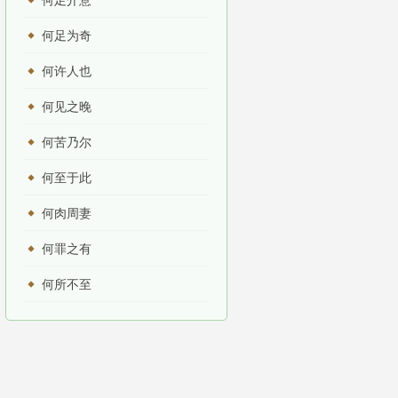
何足介意
何足为奇
何许人也
何见之晚
何苦乃尔
何至于此
何肉周妻
何罪之有
何所不至