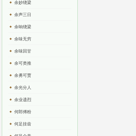
余妙绕梁
余声三日
余响绕梁
余味无穷
余味回甘
余可类推
余勇可贾
余光分人
余业遗烈
何郎傅粉
何足挂齿