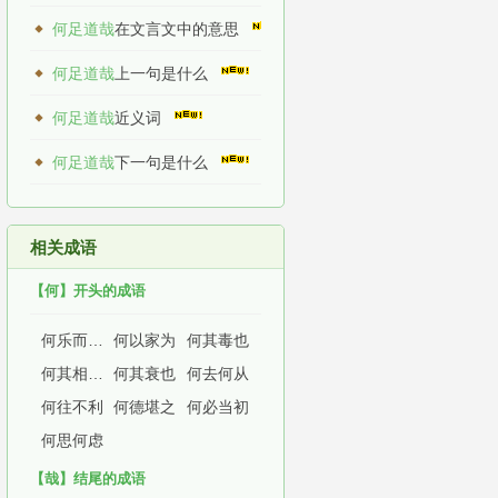
何足道哉
在文言文中的意思
何足道哉
上一句是什么
何足道哉
近义词
何足道哉
下一句是什么
相关成语
【何】开头的成语
何乐而不为
何以家为
何其毒也
何其相似乃尔
何其衰也
何去何从
何往不利
何德堪之
何必当初
何思何虑
【哉】结尾的成语