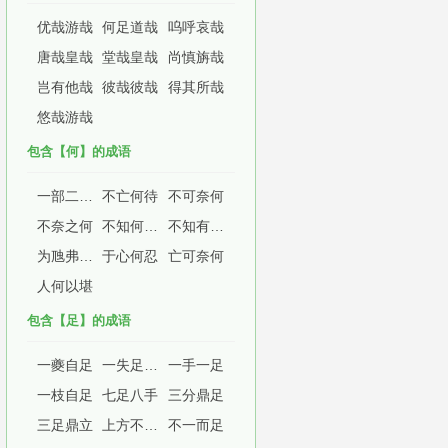
优哉游哉
何足道哉
呜呼哀哉
唐哉皇哉
堂哉皇哉
尚慎旃哉
岂有他哉
彼哉彼哉
得其所哉
悠哉游哉
包含【何】的成语
一部二十四史，不知从何说起
不亡何待
不可奈何
不奈之何
不知何许人
不知有汉，何论魏晋
为虺弗摧，为蛇若何
于心何忍
亡可奈何
人何以堪
包含【足】的成语
一夔自足
一失足成千古恨
一手一足
一枝自足
七足八手
三分鼎足
三足鼎立
上方不足，下比有余
不一而足