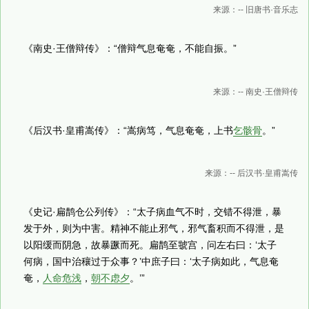
来源：-- 旧唐书·音乐志
《南史·王僧辩传》：“僧辩气息奄奄，不能自振。”
来源：-- 南史·王僧辩传
《后汉书·皇甫嵩传》：“嵩病笃，气息奄奄，上书
乞骸骨
。”
来源：-- 后汉书·皇甫嵩传
《史记·扁鹊仓公列传》：“太子病血气不时，交错不得泄，暴
发于外，则为中害。精神不能止邪气，邪气畜积而不得泄，是
以阳缓而阴急，故暴蹶而死。扁鹊至虢宫，问左右曰：‘太子
何病，国中治穰过于众事？’中庶子曰：‘太子病如此，气息奄
奄，
人命危浅
，
朝不虑夕
。’”