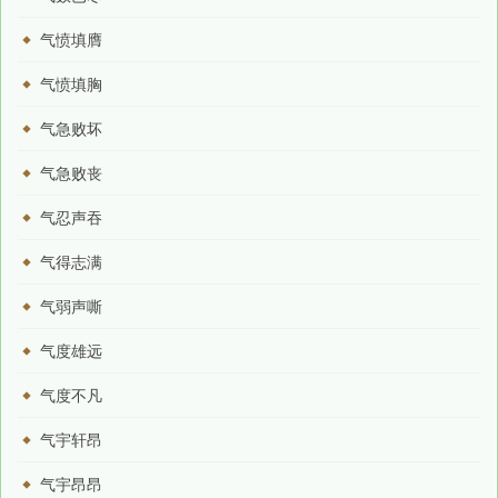
气愤填膺
气愤填胸
气急败坏
气急败丧
气忍声吞
气得志满
气弱声嘶
气度雄远
气度不凡
气宇轩昂
气宇昂昂