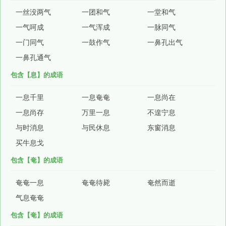
一丝没两气
一团和气
一堂和气
一气呵成
一气浑成
一脉同气
一门同气
一鼓作气
一鼻孔出气
一鼻孔通气
包含【息】的成语
一息千里
一息奄奄
一息尚在
一息尚存
万里一息
不遑宁息
与时消息
与民休息
东窗消息
买牛息戈
包含【奄】的成语
奄奄一息
奄奄待毙
奄然而逝
气息奄奄
包含【奄】的成语