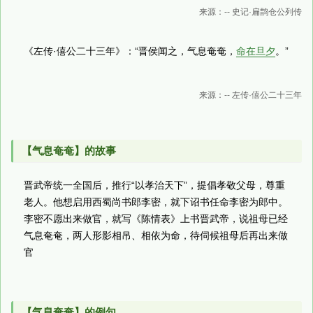
来源：-- 史记·扁鹊仓公列传
《左传·僖公二十三年》：“晋侯闻之，气息奄奄，
命在旦夕
。”
来源：-- 左传·僖公二十三年
【气息奄奄】的故事
晋武帝统一全国后，推行“以孝治天下”，提倡孝敬父母，尊重
老人。他想启用西蜀尚书郎李密，就下诏书任命李密为郎中。
李密不愿出来做官，就写《陈情表》上书晋武帝，说祖母已经
气息奄奄，两人形影相吊、相依为命，待伺候祖母后再出来做
官
【气息奄奄】的例句