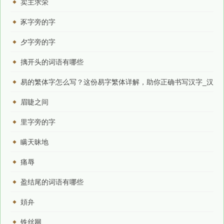
卖主求荣
豕字旁的字
夕字旁的字
摛开头的词语有哪些
易的繁体字怎么写？这份易字繁体详解，助你正确书写汉字_汉
字繁体学习
眉睫之间
里字旁的字
瞒天昧地
痛辱
盈结尾的词语有哪些
頍弁
铁丝网