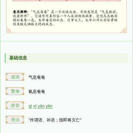
基础信息
成语
气息奄奄
繁体
氣息奄奄
拼音
qì
xī
yān
yān
用法
"作谓语、补语；指即将灭亡"