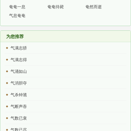
奄奄一息
奄奄待毙
奄然而逝
气息奄奄
为您推荐
气满志骄
气满志得
气涌如山
气消胆夺
气杀钟馗
气断声吞
气数已衰
气数已尽