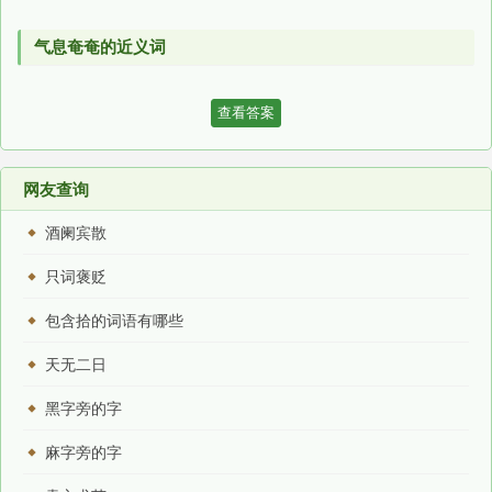
气息奄奄的近义词
查看答案
网友查询
酒阑宾散
只词褒贬
包含拾的词语有哪些
天无二日
黑字旁的字
麻字旁的字