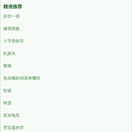
精准推荐
目空一切
烟霏雨散
卜字旁的字
轧姘头
辇致
包含晞的词语有哪些
壮猛
特贷
安全电压
秃宝盖的字