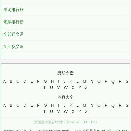
单词排行榜
笔顺排行榜
全部近义词
全部反义词
最新文章
A
B
C
D
E
F
G
H
I
J
K
L
M
N
O
P
Q
R
S
T
U
V
W
X
Y
Z
内容大全
A
B
C
D
E
F
G
H
I
J
K
L
M
N
O
P
Q
R
S
T
U
V
W
X
Y
Z
页面最后更新时间: 2024-07-05 11:51:33
copyright © 2014-2026 chachengyu.baicidian.cn 百词典
苏ICP备2024095080