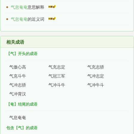
气息奄奄
意思解释
气息奄奄
的近义词
相关成语
【气】开头的成语
气傲心高
气充志定
气充志骄
气克斗牛
气冠三军
气冲志定
气冲志骄
气冲斗牛
气冲牛斗
气冲霄汉
【奄】结尾的成语
气息奄奄
包含【气】的成语