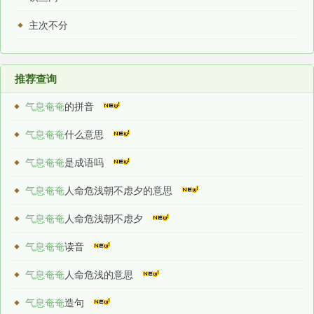
主次不分
推荐查询
气息奄奄
的拼音
气息奄奄
什么意思
气息奄奄
是成语吗
气息奄奄
人命危浅朝不虑夕的意思
气息奄奄
人命危浅朝不虑夕
气息奄奄
读音
气息奄奄
人命危浅的意思
气息奄奄
造句