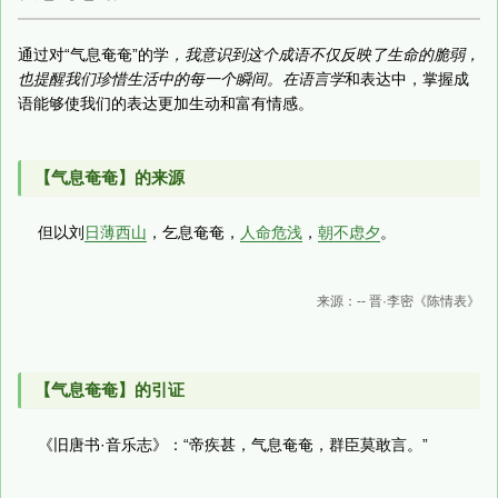
通过对“气息奄奄”的学
，我意识到这个成语不仅反映了生命的脆弱，
也提醒我们珍惜生活中的每一个瞬间。在语言学
和表达中，掌握成
语能够使我们的表达更加生动和富有情感。
【气息奄奄】的来源
但以刘
日薄西山
，乞息奄奄，
人命危浅
，
朝不虑夕
。
来源：-- 晋·李密《陈情表》
【气息奄奄】的引证
《旧唐书·音乐志》：“帝疾甚，气息奄奄，群臣莫敢言。”